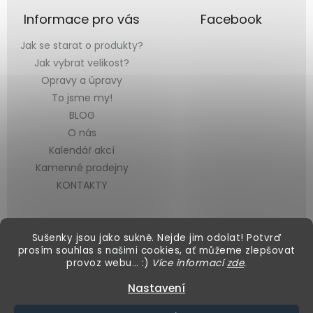
Informace pro vás
Facebook
Jak se starat o produkty?
Jak vybrat velikost?
Opravy a úpravy
To jsme my!
BLOG
O nás
Kalendář akcí
Kamenné prodejny
KONTAKTY
Sušenky jsou jako sukně. Nejde jim odolat! Potvrď
prosím souhlas s našimi cookies, ať můžeme zlepšovat
provoz webu… :)
Více informací
zde
.
Vytvořil Shoptet
&
Nastavení
Copyright 2026
Black Mountain
. Všechna práva vyhrazena.