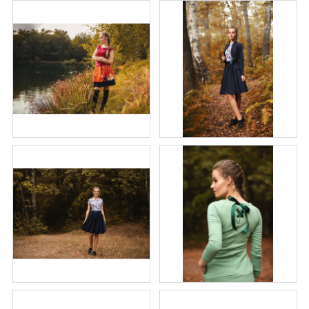
Kabáty
Doplňky
Poukazy
Slevy