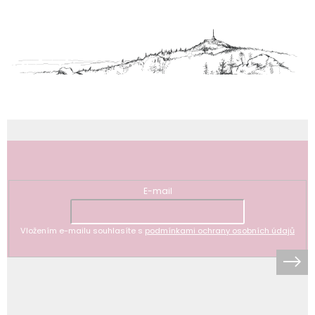
á
p
a
t
í
Odebírat newsletter
E-mail
Vložením e-mailu souhlasíte s
podmínkami ochrany osobních údajů