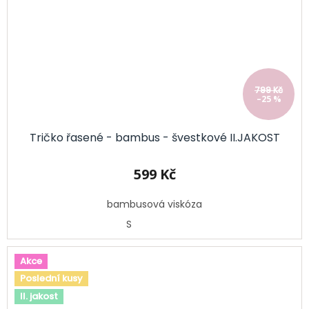
799 Kč
–25 %
Tričko řasené - bambus - švestkové II.JAKOST
599 Kč
bambusová viskóza
S
Akce
Poslední kusy
II. jakost