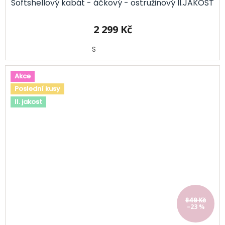
Softshellový kabát - áčkový - ostružinový II.JAKOST
2 299 Kč
S
Akce
Poslední kusy
II. jakost
849 Kč
–23 %