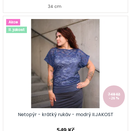
34 cm
Akce
II. jakost
749 Kč
–26 %
Netopýr - krátký rukáv - modrý II.JAKOST
549 Kč