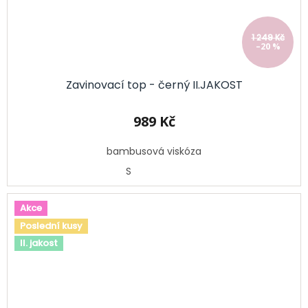
1 249 Kč
–20 %
Zavinovací top - černý II.JAKOST
989 Kč
bambusová viskóza
S
Akce
Poslední kusy
II. jakost