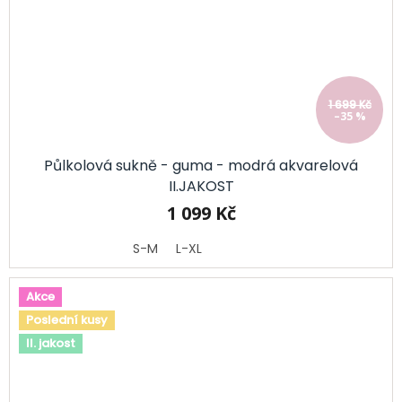
1 699 Kč
–35 %
Půlkolová sukně - guma - modrá akvarelová
II.JAKOST
1 099 Kč
S-M
L-XL
Akce
Poslední kusy
II. jakost