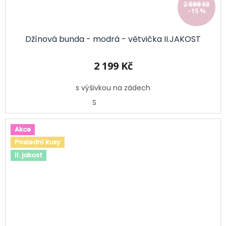
2 599 Kč
–15 %
Džínová bunda - modrá - větvička II.JAKOST
2 199 Kč
s výšivkou na zádech
S
Akce
Poslední kusy
II. jakost