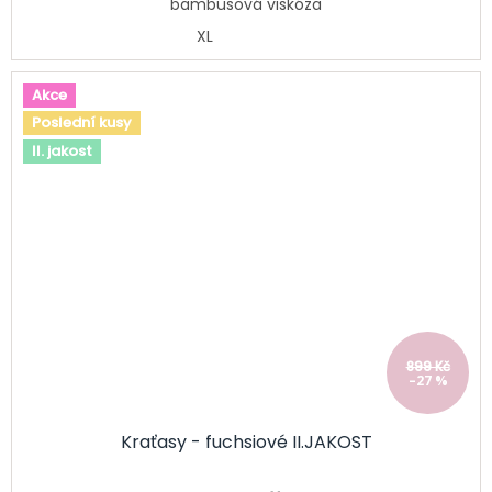
bambusová viskóza
XL
Akce
Poslední kusy
II. jakost
899 Kč
–27 %
Kraťasy - fuchsiové II.JAKOST