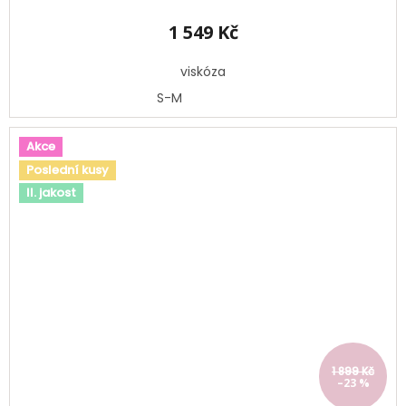
1 549 Kč
viskóza
S-M
Akce
Poslední kusy
II. jakost
1 899 Kč
–23 %