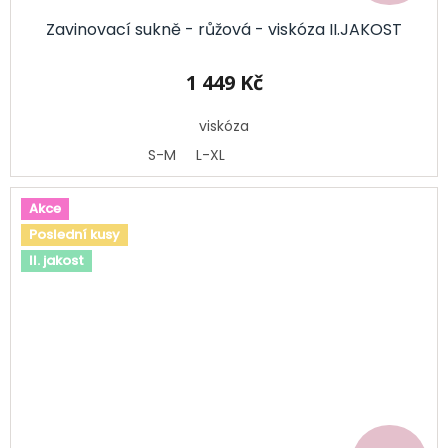
Zavinovací sukně - růžová - viskóza II.JAKOST
1 449 Kč
viskóza
S-M
L-XL
Akce
Poslední kusy
II. jakost