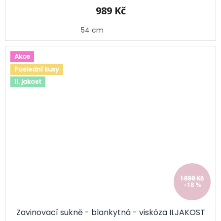
989 Kč
54 cm
Akce
Poslední kusy
II. jakost
1 899 Kč
–18 %
Zavinovací sukně - blankytná - viskóza II.JAKOST