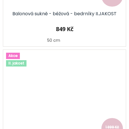
Balonová sukně - béžová - bedrníky II.JAKOST
849 Kč
50 cm
Akce
II. jakost
1 899 Kč