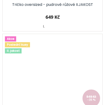
Tričko oversized - pudrově růžové II.JAKOST
649 Kč
L
Akce
Poslední kusy
II. jakost
849 Kč
–35 %