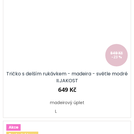
849 Kč
–23 %
Tričko s delším rukávkem - madeira - světle modré
II.JAKOST
649 Kč
madeirový úplet
L
Akce