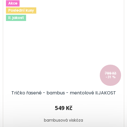
Akce
Poslední kusy
II. jakost
799 Kč
–31 %
Tričko řasené - bambus - mentolové II.JAKOST
549 Kč
bambusová viskóza