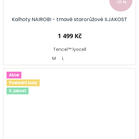
–21 %
Kalhoty NAIROBI - tmavě starorůžové II.JAKOST
1 499 Kč
Tencel™ lyocell
M
L
Akce
Poslední kusy
II. jakost