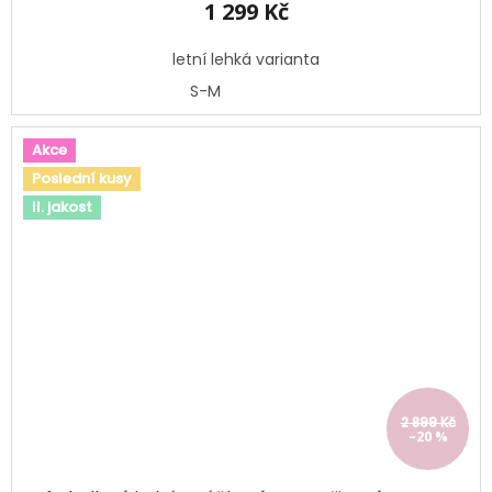
1 299 Kč
letní lehká varianta
S-M
Akce
Poslední kusy
II. jakost
2 899 Kč
–20 %