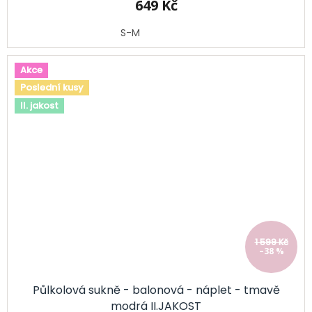
649 Kč
S-M
Akce
Poslední kusy
II. jakost
1 599 Kč
–38 %
Půlkolová sukně - balonová - náplet - tmavě
modrá II.JAKOST