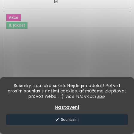
M
Akce
II. jakost
Sušenky jsou jako sukně. Nejde jim odolat! Potvrď
prosím souhlas s našimi cookies, ať můžeme zlepšovat
699 Kč
–21 %
provoz webu… :)
Více informací
zde
.
Nastavení
Tričko řasené - vanilkové II.JAKOST
Souhlasím
549 Kč