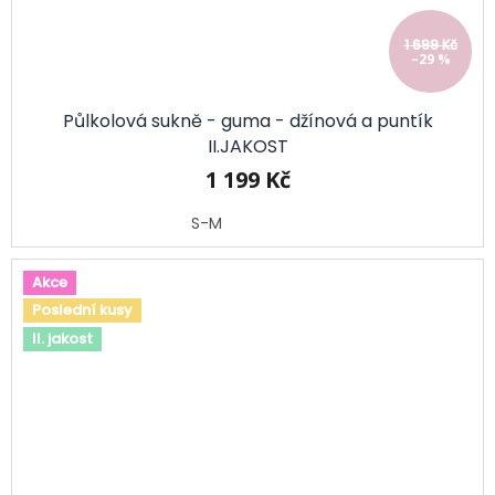
1 699 Kč
–29 %
Půlkolová sukně - guma - džínová a puntík
II.JAKOST
1 199 Kč
S-M
Akce
Poslední kusy
II. jakost