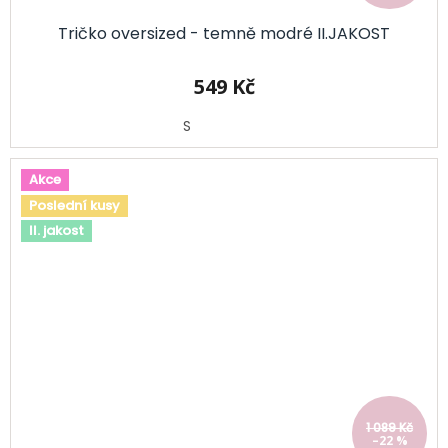
Tričko oversized - temně modré II.JAKOST
549 Kč
S
Akce
Poslední kusy
II. jakost
1 089 Kč
–22 %