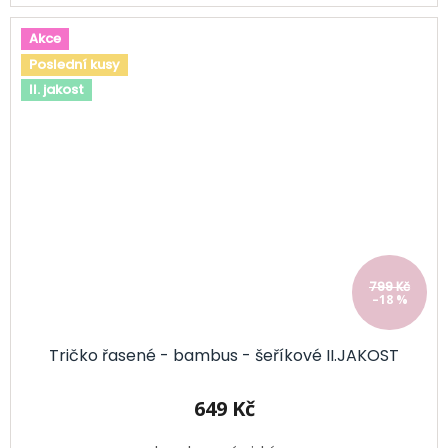
Akce
Poslední kusy
II. jakost
799 Kč
–18 %
Tričko řasené - bambus - šeříkové II.JAKOST
649 Kč