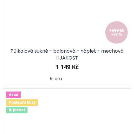
1 599 Kč
–28 %
Půlkolová sukně - balonová - náplet - mechová
II.JAKOST
1 149 Kč
51 cm
Akce
Poslední kusy
II. jakost