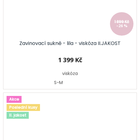
1 899 Kč
–26 %
Zavinovací sukně - lila - viskóza II.JAKOST
1 399 Kč
viskóza
S-M
Akce
Poslední kusy
II. jakost