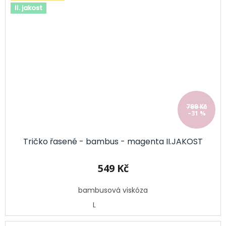
II. jakost
799 Kč
–31 %
Tričko řasené - bambus - magenta II.JAKOST
549 Kč
bambusová viskóza
L