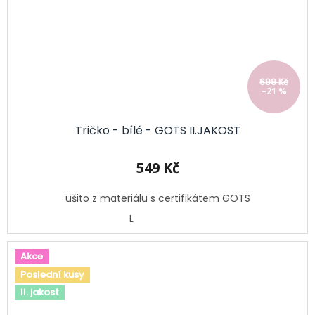
699 Kč
–21 %
Tričko - bílé - GOTS II.JAKOST
549 Kč
ušito z materiálu s certifikátem GOTS
L
Akce
Poslední kusy
II. jakost