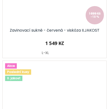
1 899 Kč
–18 %
Zavinovací sukně - červená - viskóza II.JAKOST
1 549 Kč
L-XL
Akce
Poslední kusy
II. jakost