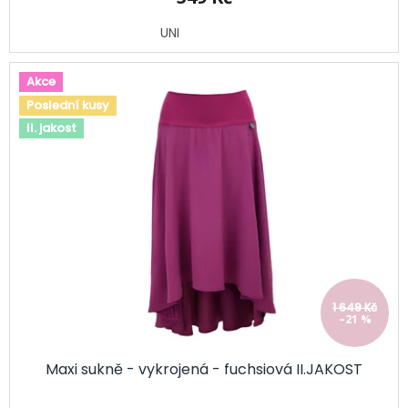
UNI
Akce
Poslední kusy
II. jakost
1 649 Kč
–21 %
Maxi sukně - vykrojená - fuchsiová II.JAKOST