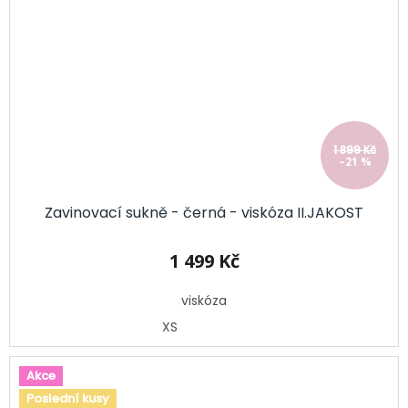
1 899 Kč
–21 %
Zavinovací sukně - černá - viskóza II.JAKOST
1 499 Kč
viskóza
XS
Akce
Poslední kusy