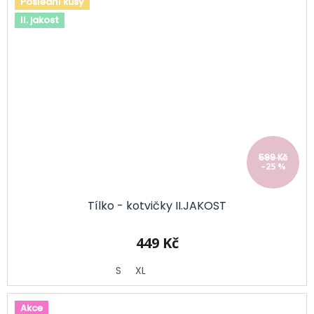
Poslední kusy
II. jakost
599 Kč
–25 %
Tílko - kotvičky II.JAKOST
449 Kč
S
XL
Akce