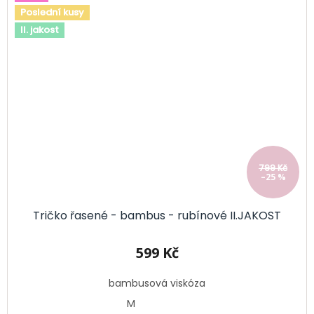
Poslední kusy
II. jakost
799 Kč
–25 %
Tričko řasené - bambus - rubínové II.JAKOST
599 Kč
bambusová viskóza
M