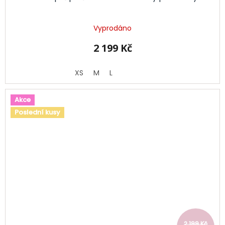
Vyprodáno
2 199 Kč
XS
M
L
Akce
Poslední kusy
2 199 Kč