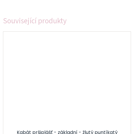
Související produkty
Kabát pršiplášť - základní - žlutý puntíkatý