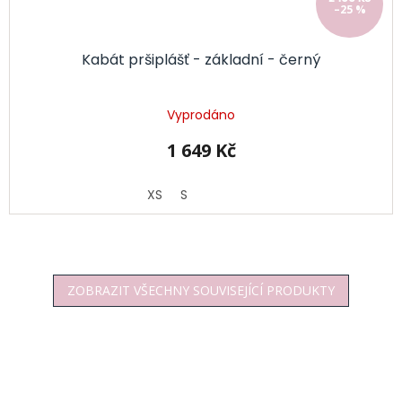
–25 %
Kabát pršiplášť - základní - černý
Vyprodáno
1 649 Kč
XS
S
ZOBRAZIT VŠECHNY SOUVISEJÍCÍ PRODUKTY
Z
á