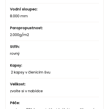
Vodní sloupec:
8.000 mm
Paropropustnost:
2.000g/m2
Střih:
rovný
Kapsy:
2 kapsy v členícím švu
Velikost:
zvolte si v nabídce
Péče: