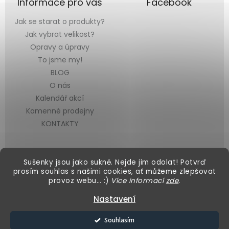
Informace pro vás
Facebook
Jak se starat o produkty?
Jak vybrat velikost?
Opravy a úpravy
To jsme my!
BLOG
O nás
Kalendář akcí
Kamenné prodejny
KONTAKTY
Sušenky jsou jako sukně. Nejde jim odolat! Potvrď
prosím souhlas s našimi cookies, ať můžeme zlepšovat
provoz webu… :)
Více informací
zde
.
Vytvořil Shoptet
&
Nastavení
Copyright 2026
Black Mountain
. Všechna práva vyhrazena.
Souhlasím
Upravit nastavení cookies