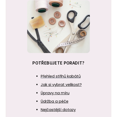
POTŘEBUJETE PORADIT?
Přehled střihů kabátů
Jak si vybrat velikost?
Úpravy na míru
Údržba a péče
Nejčastější dotazy