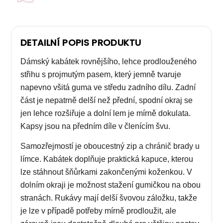
DETAILNÍ POPIS PRODUKTU
Dámský kabátek rovnějšího, lehce prodlouženého
střihu s projmutým pasem, který jemně tvaruje
napevno všitá guma ve středu zadního dílu. Zadní
část je nepatrně delší než přední, spodní okraj se
jen lehce rozšiřuje a dolní lem je mírně dokulata.
Kapsy jsou na předním díle v členícím švu.
Samozřejmostí je oboucestný zip a chránič brady u
límce. Kabátek doplňuje praktická kapuce, kterou
lze stáhnout šňůrkami zakončenými koženkou. V
dolním okraji je možnost stažení gumičkou na obou
stranách. Rukávy mají delší švovou záložku, takže
je lze v případě potřeby mírně prodloužit, ale