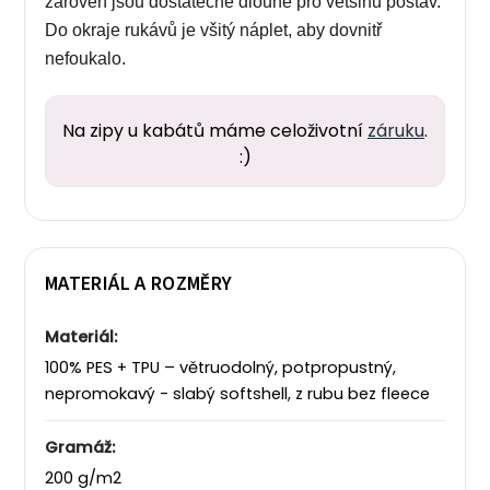
zároveň jsou dostatečně dlouhé pro většinu postav.
Do okraje rukávů je všitý náplet, aby dovnitř
nefoukalo.
Na zipy u kabátů máme celoživotní
záruku
.
:)
MATERIÁL A ROZMĚRY
Materiál:
100% PES + TPU – větruodolný, potpropustný,
nepromokavý -
slabý softshell, z rubu bez fleece
Gramáž:
200 g/m2