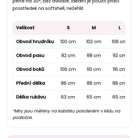
perte na 30
°
, bez aviváže, ideální je použít prací
prostředek na softshell, nežehlit
Velikost
S
M
L
Obvod hrudníku
100 cm
102 cm
108 cm
Obvod pasu
82 cm
88 cm
92 cm
Obvod boků
106 cm
110 cm
116 cm
Přední délka
86 cm
86 cm
88 cm
Délka rukávu
63 cm
65 cm
65 cm
*Míry jsou měřeny na kabátku položeném v klidu na
podložce.