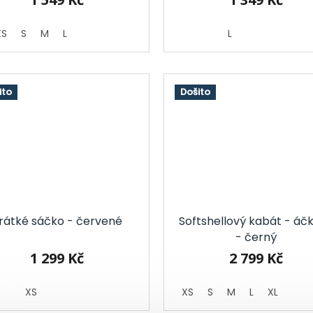
XS
S
M
L
L
ito
Došito
rátké sáčko - červené
Softshellový kabát - áč
- černý
1 299 Kč
2 799 Kč
XS
XS
S
M
L
XL