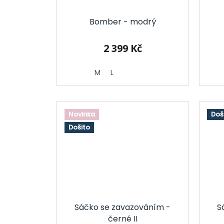
Bomber - modrý
2 399 Kč
M
L
Novinka
Doš
Došito
Sáčko se zavazováním -
S
černé II