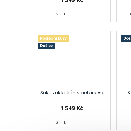
S
L
Poslední kusy
Doš
Došito
Sako základní - smetanové
K
1 549 Kč
S
L