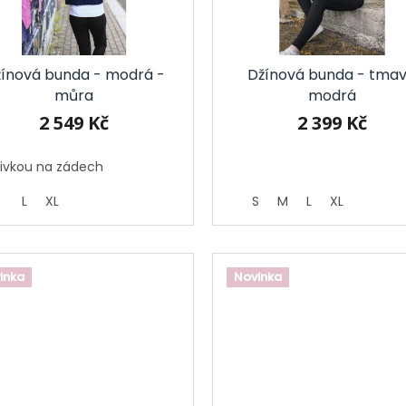
ínová bunda - modrá -
Džínová bunda - tma
můra
modrá
2 549 Kč
2 399 Kč
šivkou na zádech
L
XL
S
M
L
XL
inka
Novinka