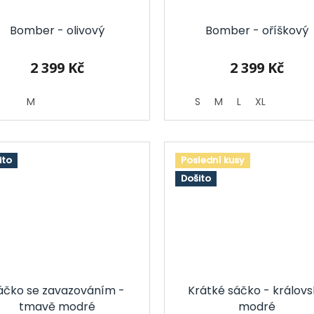
Bomber - olivový
Bomber - oříškový
2 399 Kč
2 399 Kč
M
S
M
L
XL
ito
Poslední kusy
Došito
áčko se zavazováním -
Krátké sáčko - královs
tmavě modré
modré