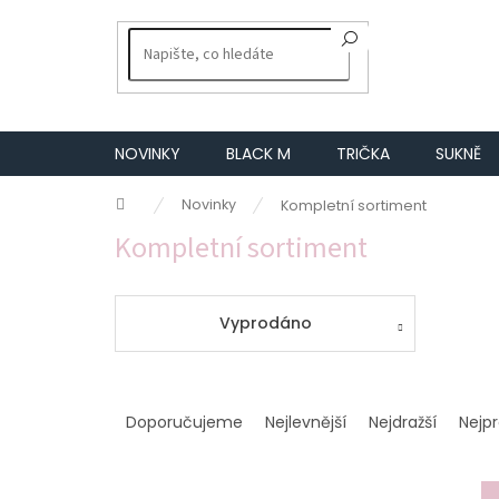
Přejít
na
obsah
NOVINKY
BLACK M
TRIČKA
SUKNĚ
Domů
Novinky
Kompletní sortiment
Kompletní sortiment
Vyprodáno
Ř
a
Doporučujeme
Nejlevnější
Nejdražší
Nejp
z
e
n