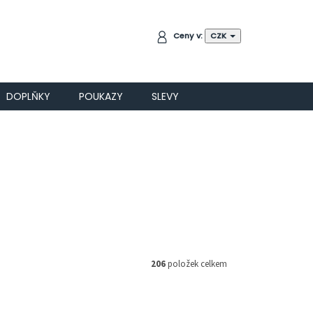
NÁKUPNÍ
Ceny v:
CZK
KOŠÍK
DOPLŇKY
POUKAZY
SLEVY
206
položek celkem