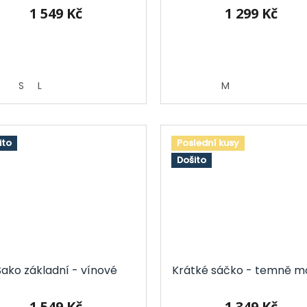
1 549 Kč
1 299 Kč
S
L
M
ito
Poslední kusy
Došito
Sako základní - vínové
Krátké sáčko - temně m
1 549 Kč
1 349 Kč