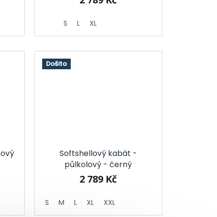
S
L
XL
Došito
kový
Softshellový kabát -
půlkolový - černý
2 789 Kč
S
M
L
XL
XXL