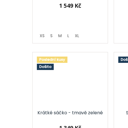
1 549 Kč
XS
S
M
L
XL
Poslední kusy
Doš
Došito
Krátké sáčko - tmavě zelené
1 349 Kč