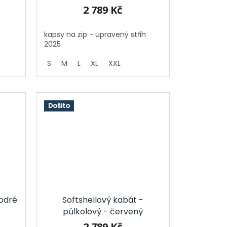
2 789 Kč
kapsy na zip - upravený střih
2025
S
M
L
XL
XXL
Došito
odré
Softshellový kabát -
půlkolový - červený
2 789 Kč