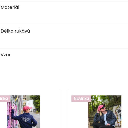
Materiál
Délka rukávů
Vzor
inka
Novinka