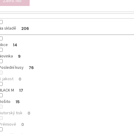
Zavřít filtr
Na skladě
206
Akce
14
Novinka
9
Poslední kusy
76
II. jakost
0
BLACK M
17
Došito
15
Autorský tisk
0
Prémiové
0