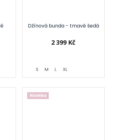
vě
Džínová bunda - tmavě šedá
2 399 Kč
S
M
L
XL
Novinka