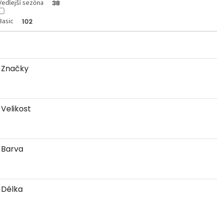
Vedlejší sezóna
38
Basic
102
Značky
Velikost
Barva
Délka