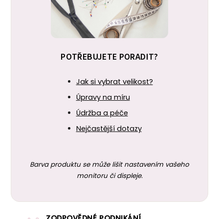
POTŘEBUJETE PORADIT?
Jak si vybrat velikost?
Úpravy na míru
Údržba a péče
Nejčastější dotazy
Barva produktu se může lišit nastavením vašeho
monitoru či displeje.
ZODPOVĚDNÉ PODNIKÁNÍ