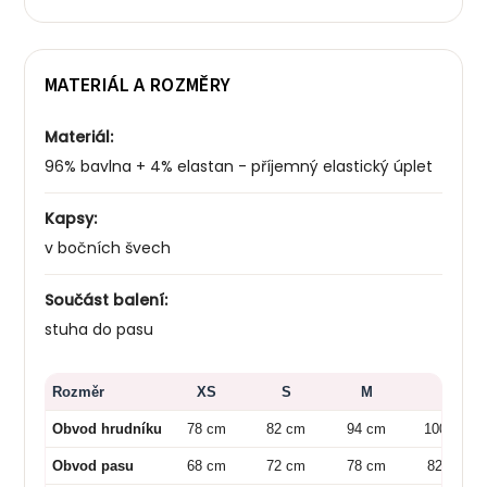
MATERIÁL A ROZMĚRY
Materiál:
96% bavlna + 4% elastan - příjemný elastický úplet
Kapsy:
v bočních švech
Součást balení:
stuha do pasu
Rozměr
XS
S
M
L
Obvod hrudníku
78 cm
82 cm
94 cm
100 cm
Obvod pasu
68 cm
72 cm
78 cm
82 cm