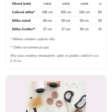
Obvod boků
volné
volné
volné
volné
Celková délka*
100 cm
100 cm
100 cm
100 cm
Délka sukně
59 cm
59 cm
59 cm
59 cm
Délka živůtku**
37 cm
37 cm
39 cm
41 cm
* Měřeno středem zadního dílu.
** Délka od ramene po pas.
Míry jsou uvedeny nenatažené, úplet se poddá o dalších cca
5–8 cm.