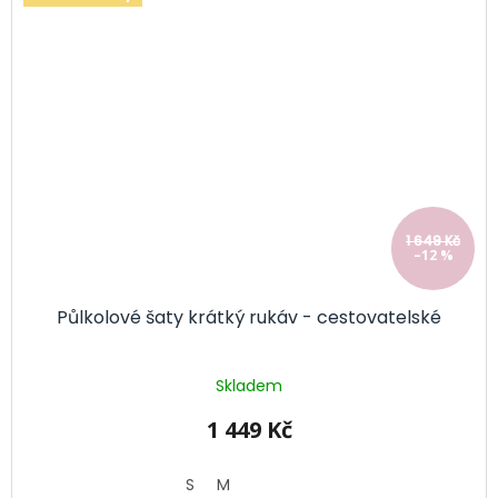
1 649 Kč
–12 %
Půlkolové šaty krátký rukáv - cestovatelské
Skladem
1 449 Kč
S
M