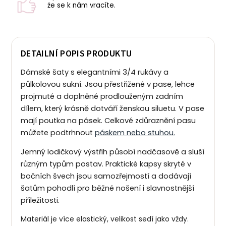
že se k nám vracíte.
DETAILNÍ POPIS PRODUKTU
Dámské šaty s elegantními 3/4 rukávy a
půlkolovou sukní. Jsou přestřižené v pase, lehce
projmuté a doplněné prodlouženým zadním
dílem, který krásně dotváří ženskou siluetu. V pase
mají poutka na pásek. Celkové zdůraznění pasu
můžete podtrhnout
páskem nebo stuhou.
Jemný lodičkový výstřih působí nadčasově a sluší
různým typům postav. Praktické kapsy skryté v
bočních švech jsou samozřejmostí a dodávají
šatům pohodlí pro běžné nošení i slavnostnější
příležitosti.
Materiál je více elastický, velikost sedí jako vždy.