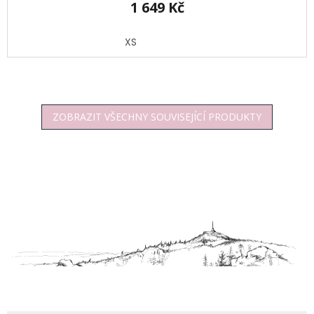
1 649 Kč
XS
ZOBRAZIT VŠECHNY SOUVISEJÍCÍ PRODUKTY
Z
á
p
a
t
í