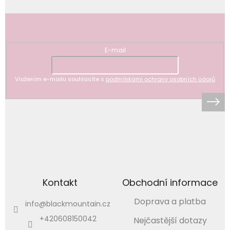
Odebírat newsletter
E-mail
Vložením e-mailu souhlasíte s
podmínkami ochrany osobních údajů
Kontakt
Obchodní informace
Doprava a platba
info
@
blackmountain.cz
+420608150042
Nejčastější dotazy