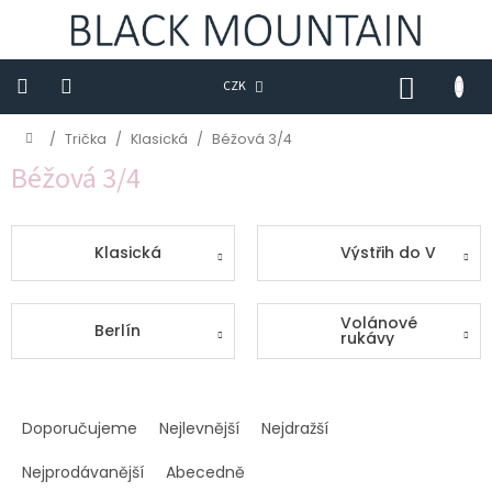
Přejít
na
obsah
NÁKUP
CZK
KOŠÍK
Novinky
Domů
/
Trička
/
Klasická
/
Béžová 3/4
Béžová 3/4
BLACK
M
Trička
Klasická
Výstřih do V
Sukně
Volánové
Šaty
Berlín
rukávy
Saka
Ř
Mikiny
a
Doporučujeme
Nejlevnější
Nejdražší
z
Kalhoty
e
Nejprodávanější
Abecedně