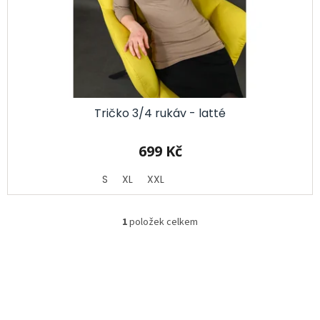
d
u
k
t
ů
Tričko 3/4 rukáv - latté
699 Kč
S
XL
XXL
1
položek celkem
O
v
l
á
d
Z
a
á
c
p