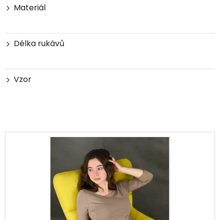
Materiál
Délka rukávů
Vzor
V
ý
p
i
s
p
r
o