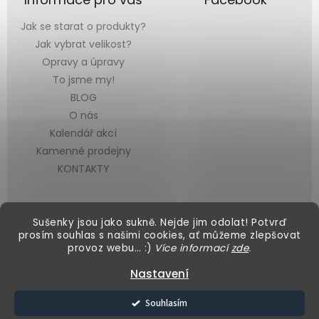
Jak se starat o produkty?
Jak vybrat velikost?
Opravy a úpravy
To jsme my!
BLOG
O nás
Kalendář akcí
Kamenné prodejny
KONTAKTY
Sušenky jsou jako sukně. Nejde jim odolat! Potvrď
prosím souhlas s našimi cookies, ať můžeme zlepšovat
provoz webu… :)
Více informací
zde
.
Vytvořil Shoptet
&
Nastavení
Copyright 2026
Black Mountain
. Všechna práva vyhrazena.
Souhlasím
Upravit nastavení cookies