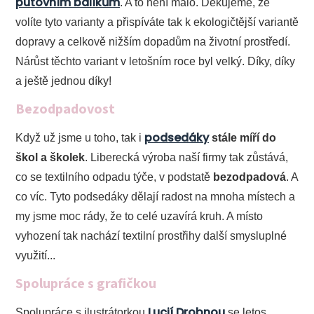
putovním balíkům
. A to není málo. Děkujeme, že
volíte tyto varianty a přispíváte tak k ekologičtější variantě
dopravy a celkově nižším dopadům na životní prostředí.
Nárůst těchto variant v letošním roce byl velký. Díky, díky
a ještě jednou díky!
Bezodpadovost
podsedáky
Když už jsme u toho, tak i
stále míří do
škol a školek
. Liberecká výroba naší firmy tak zůstává,
co se textilního odpadu týče, v podstatě
bezodpadová
. A
co víc. Tyto podsedáky dělají radost na mnoha místech a
my jsme moc rády, že to celé uzavírá kruh. A místo
vyhození tak nachází textilní prostřihy další smysluplné
využití...
Spolupráce s grafičkou
Lucií Drobnou
Spolupráce s ilustrátorkou
se letos