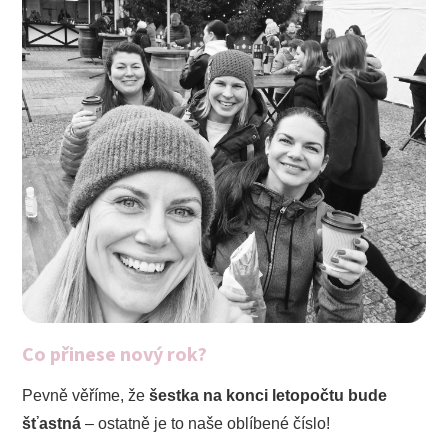
Co přinese nový rok?
Pevně věříme, že
šestka na konci letopočtu bude
šťastná
– ostatně je to naše oblíbené číslo!