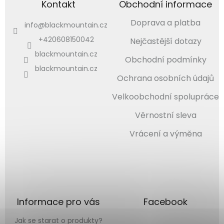
Kontakt
Obchodní informace
Doprava a platba
info
@
blackmountain.cz
+420608150042
Nejčastější dotazy
blackmountain.cz
Obchodní podmínky
blackmountain.cz
Ochrana osobních údajů
Velkoobchodní spolupráce
Věrnostní sleva
Vrácení a výměna
Sušenky jsou jako sukně. Nejde jim odolat! Potvrď
prosím souhlas s našimi cookies, ať můžeme zlepšovat
provoz webu… :)
Více informací
zde
.
Nastavení
Souhlasím
Informace pro vás
Facebook
Jak se starat o produkty?