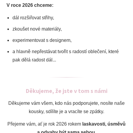
V roce 2026 chceme:
dál rozšiřovat střihy,
zkoušet nové materiály,
experimentovat s designem,
a hlavně nepřestávat tvořit s radostí oblečení, které
pak dělá radost dál...
Děkujeme, že jste v tom s námi
Děkujeme vám všem, kdo nás podporujete, nosíte naše
kousky, sdílíte je a vracíte se zpátky.
Přejeme vám, ať je rok 2026 rokem
laskavosti, úsměvů
a odvahy být sama sebou
.