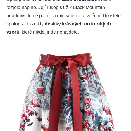
rozjela naplno. Její rukopis už k Black Mountain
neodmyslitelně patří – a my jsme za to vděční. Díky této
autorských
spolupráci vznikly
desítky krásných
vzorů
, které nikde jinde nenajdete.