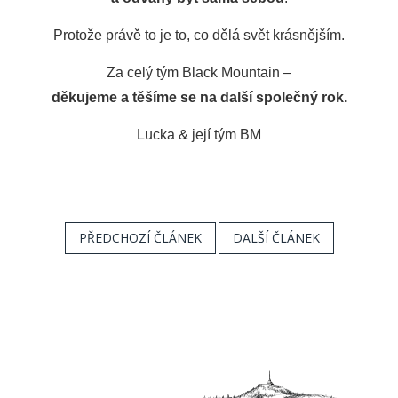
Protože právě to je to, co dělá svět krásnějším.
Za celý tým Black Mountain –
děkujeme a těšíme se na další společný rok.
Lucka & její tým BM
PŘEDCHOZÍ ČLÁNEK
DALŠÍ ČLÁNEK
Z
á
p
a
t