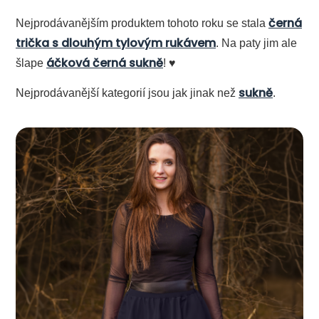
černá
Nejprodávanějším produktem tohoto roku se stala
trička s dlouhým tylovým rukávem
. Na paty jim ale
áčková černá sukně
šlape
! ♥
sukně
Nejprodávanější kategorií jsou jak jinak než
.