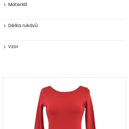
Materiál
Délka rukávů
Vzor
V
ý
p
i
s
p
r
o