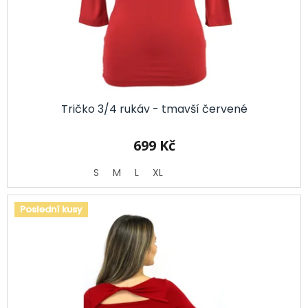
d
u
k
t
ů
Tričko 3/4 rukáv - tmavší červené
699 Kč
S
M
L
XL
Poslední kusy