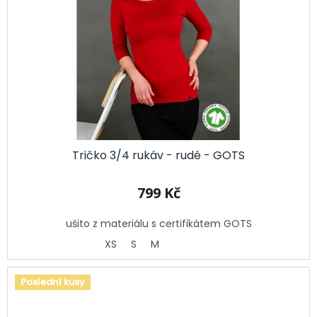
Tričko 3/4 rukáv - rudé - GOTS
799 Kč
ušito z materiálu s certifikátem GOTS
XS
S
M
Poslední kusy