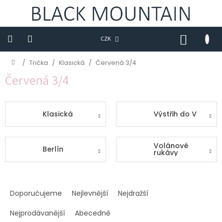
Přejít
na
obsah
NÁKUP
CZK
KOŠÍK
Novinky
Domů
/
Trička
/
Klasická
/
Červená 3/4
Červená 3/4
BLACK
M
Trička
Klasická
Výstřih do V
Sukně
Volánové
Šaty
Berlín
rukávy
Saka
Ř
Mikiny
a
Doporučujeme
Nejlevnější
Nejdražší
z
Kalhoty
e
Nejprodávanější
Abecedně