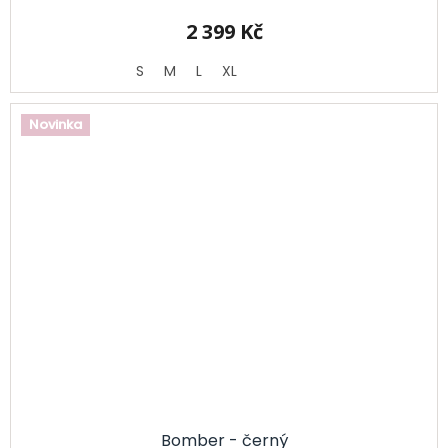
2 399 Kč
S
M
L
XL
Novinka
Bomber - černý