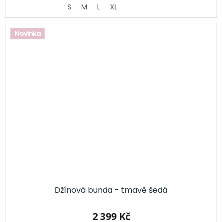
S
M
L
XL
Novinka
Džínová bunda - tmavě šedá
2 399 Kč