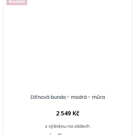
Novinka
Džínová bunda - modrá - můra
2 549 Kč
s výšivkou na zádech
L
XL