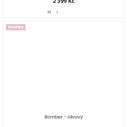
2 399 Kč
M
L
Novinka
Bomber - olivový