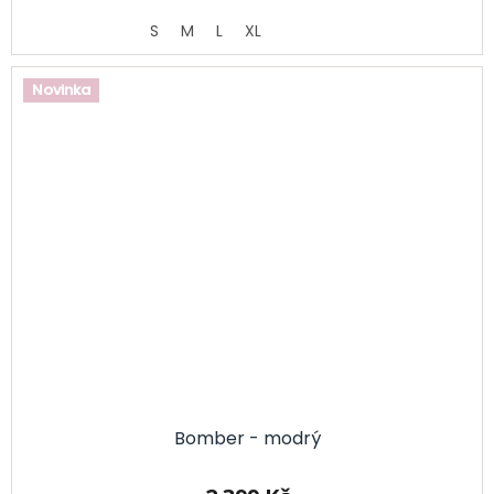
S
M
L
XL
Novinka
Bomber - modrý