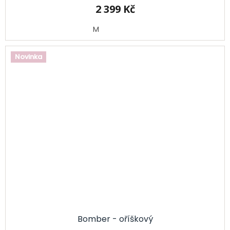
2 399 Kč
M
Novinka
Bomber - oříškový