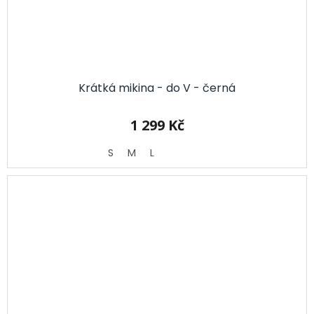
Krátká mikina - do V - černá
1 299 Kč
S
M
L