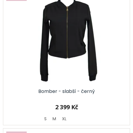
Bomber - slabší - černý
2 399 Kč
S
M
XL