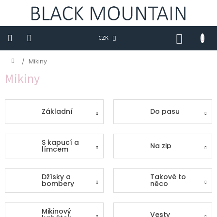
Přejít
na
obsah
NÁKUP
CZK
KOŠÍK
Novinky
Domů
/
Mikiny
Mikiny
Trička
Sukně
Základní
Do pasu
Šaty
Saka
S kapucí a
Na zip
límcem
Mikiny
Kalhoty
Džísky a
Takové to
bombery
něco
Kabáty
Mikinový
Vesty
Doplňky