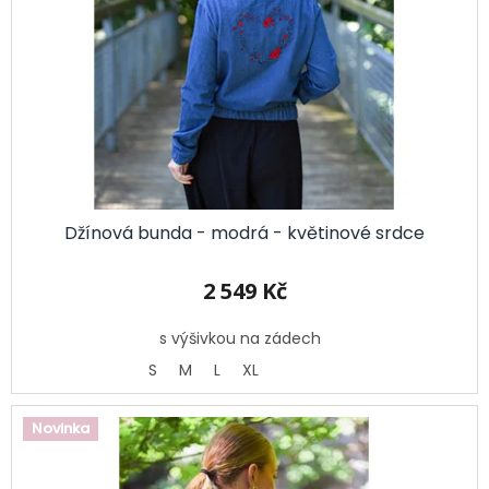
r
o
d
u
k
t
ů
Džínová bunda - modrá - květinové srdce
2 549 Kč
s výšivkou na zádech
S
M
L
XL
Novinka