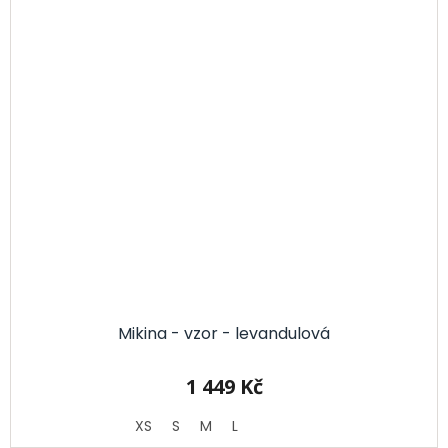
Mikina - vzor - levandulová
1 449 Kč
XS
S
M
L