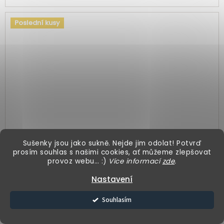
Poslední kusy
Sušenky jsou jako sukně. Nejde jim odolat! Potvrď
prosím souhlas s našimi cookies, ať můžeme zlepšovat
provoz webu… :)
Více informací
zde
.
Nastavení
Mikina krátká - vínová
Souhlasím
1 299 Kč