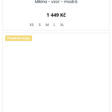
Mikina - vzor - modrá
1 449 Kč
XS
S
M
L
XL
Poslední kusy