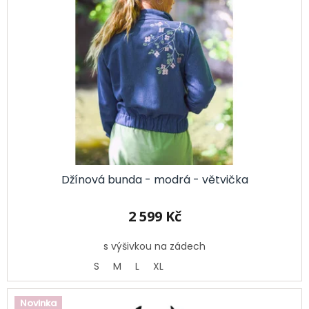
Džínová bunda - modrá - větvička
2 599 Kč
s výšivkou na zádech
S
M
L
XL
Novinka