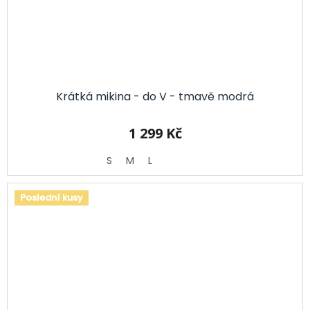
Krátká mikina - do V - tmavě modrá
1 299 Kč
S
M
L
Poslední kusy