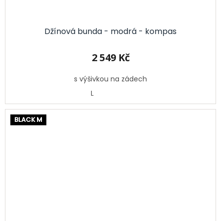
Džínová bunda - modrá - kompas
2 549 Kč
s výšivkou na zádech
L
BLACK M