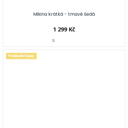
Mikina krátká - tmavě šedá
1 299 Kč
S
Poslední kusy