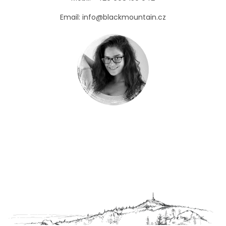
Kabáty
Email: info@blackmountain.cz
Doplňky
Poukazy
Slevy
Z
á
p
a
t
í