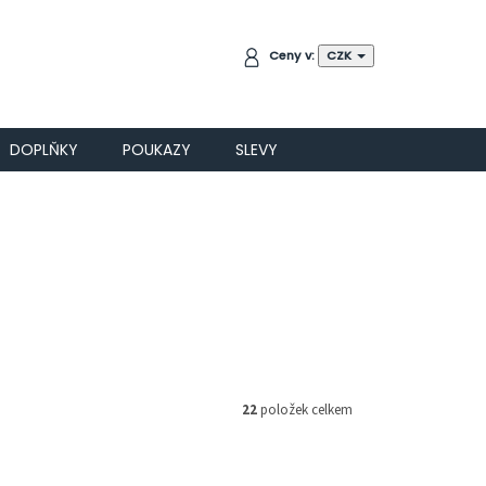
NÁKUPNÍ
Ceny v:
CZK
KOŠÍK
DOPLŇKY
POUKAZY
SLEVY
22
položek celkem