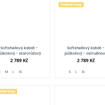
Poslední kusy
Softshellový kabát -
Softshellový kabát -
ůlkolový - starorůžový
půlkolový - ostružino
2 789 Kč
2 789 Kč
S
M
L
XL
S
L
XL
lední kusy