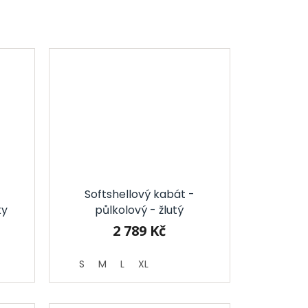
Softshellový kabát -
ky
půlkolový - žlutý
2 789 Kč
S
M
L
XL