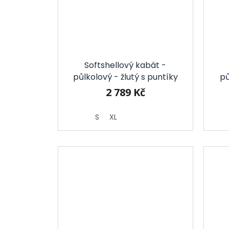
Softshellový kabát -
půlkolový - žlutý s puntíky
pů
2 789 Kč
S
XL