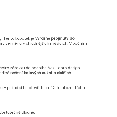
ly. Tento kabátek je
výrazně projmutý do
mfort, zejména v chladnějších měsících. V bočním
uštěním záševku do bočního švu. Tento design
hodlné nošení
kolových sukní a dalších
tu – pokud si ho otevřete, můžete ukázat třeba
ž dostatečně dlouhé.