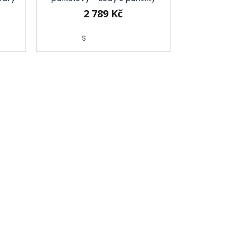
2 789 Kč
S