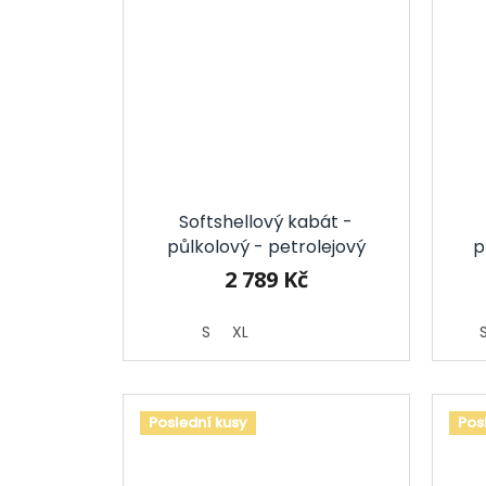
Softshellový kabát -
půlkolový - petrolejový
p
2 789 Kč
S
XL
Poslední kusy
Pos