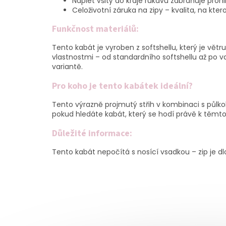
Náplet všitý do kraje rukávu zabraňuje proni
Celoživotní záruka na zipy – kvalita, na kt
Funkčnost materiálů:
Tento kabát je vyroben z softshellu, který je vět
vlastnostmi – od standardního softshellu až po var
variantě.
Pro koho je tento kabátek ideální?
Tento výrazně projmutý střih v kombinaci s půlkol
pokud hledáte kabát, který se hodí právě k těmt
Důležité informace:
Tento kabát nepočítá s nosící vsadkou – zip je dl
Z
á
p
a