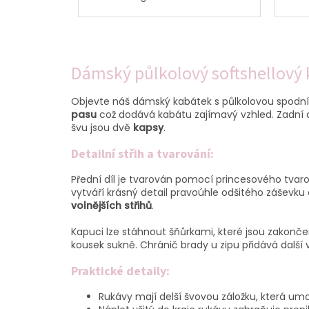
Dámský půlkolový softshellový k
Objevte náš dámský kabátek s půlkolovou spodní čá
pasu
což dodává kabátu zajímavý vzhled. Zadní dí
švu jsou dvě
kapsy
.
Detailní střih a tvarování:
Přední díl je tvarován pomocí princesového tvaro
vytváří krásný detail pravoúhle odšitého záševku 
volnějších střihů
.
Kapuci lze stáhnout šňůrkami, které jsou zakon
kousek sukně. Chránič brady u zipu přidává další 
Praktické detaily:
Rukávy mají delší švovou záložku, která umož