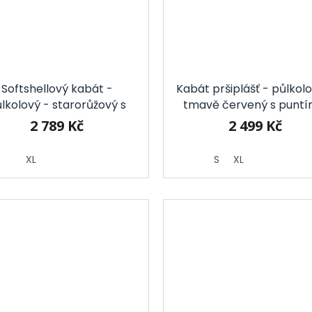
Softshellový kabát -
Kabát pršiplášť - půlkol
lkolový - starorůžový s
tmavě červený s puntí
puntíky
2 789 Kč
2 499 Kč
XL
S
XL