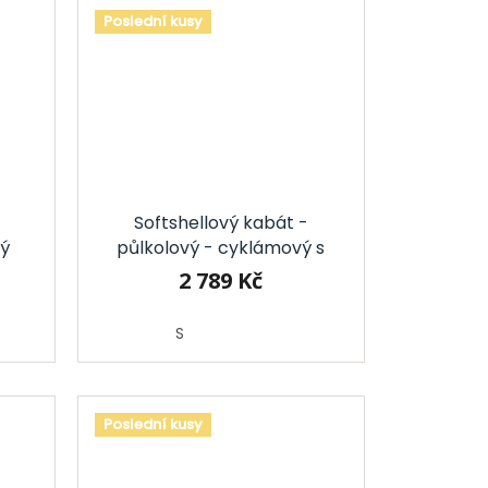
Poslední kusy
Softshellový kabát -
vý
půlkolový - cyklámový s
puntíky
2 789 Kč
S
Poslední kusy