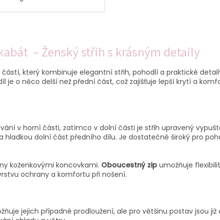
O
v
abát – Ženský střih s krásným detaily
l
á
d
stí, který kombinuje elegantní střih, pohodlí a praktické detai
a
l je o něco delší než přední část, což zajišťuje lepší krytí a ko
c
í
p
r
v
vání v horní části, zatímco v dolní části je střih upravený vyp
k
a hladkou dolní část předního dílu. Je dostatečně široký pro po
y
v
ý
čeny koženkovými koncovkami.
Oboucestný zip
umožňuje flexibili
p
vrstvu ochrany a komfortu při nošení.
i
s
u
ňuje jejich případné prodloužení, ale pro většinu postav jsou ji