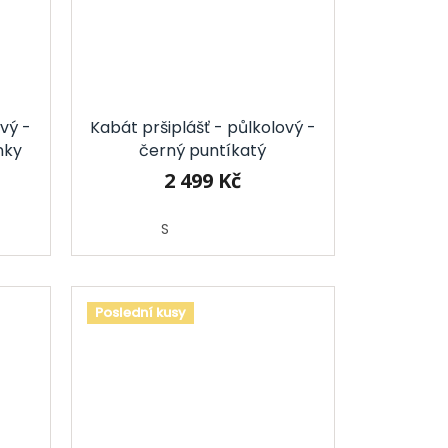
ový -
Kabát pršiplášť - půlkolový -
nky
černý puntíkatý
2 499 Kč
S
Poslední kusy