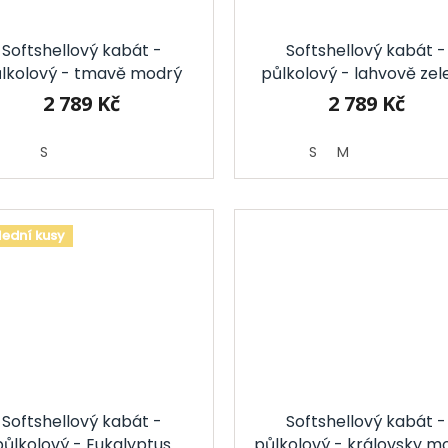
Softshellový kabát -
Softshellový kabát -
lkolový - tmavě modrý
půlkolový - lahvově zel
2 789 Kč
2 789 Kč
S
S
M
lední kusy
Softshellový kabát -
Softshellový kabát -
půlkolový - Eukalyptus
půlkolový - královsky m