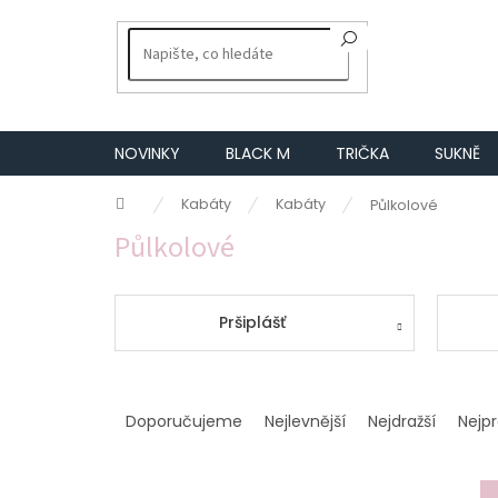
Přejít
na
obsah
NOVINKY
BLACK M
TRIČKA
SUKNĚ
Domů
Kabáty
Kabáty
Půlkolové
Půlkolové
Pršiplášť
Ř
a
Doporučujeme
Nejlevnější
Nejdražší
Nejp
z
e
n