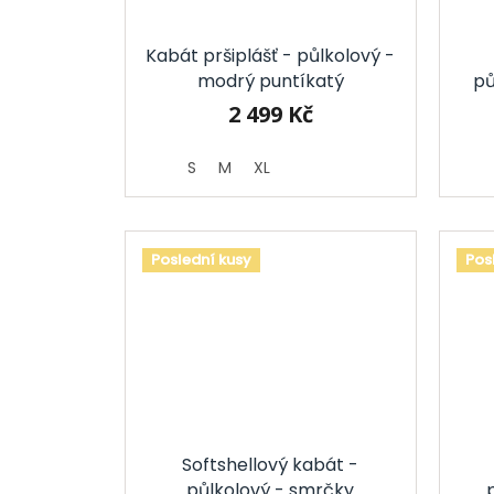
Kabát pršiplášť - půlkolový -
modrý puntíkatý
pů
2 499 Kč
S
M
XL
Poslední kusy
Pos
Softshellový kabát -
půlkolový - smrčky