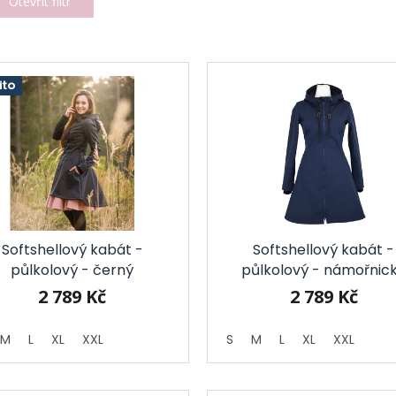
Otevřít filtr
ito
Softshellový kabát -
Softshellový kabát -
půlkolový - černý
půlkolový - námořnic
modrý
2 789 Kč
2 789 Kč
M
L
XL
XXL
S
M
L
XL
XXL