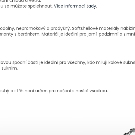
kání chladu a větru.
erou se můžete spolehnout.
Více informací tady.
ruodolný, nepromokavý a prodyšný. Softshellové materiály nabízím
ianty s beránkem. Materiál je ideální pro jarní, podzimní a zimní
ovou spodní částí je ideální pro všechny, kdo milují kolové sukně
o sukním.
ouhý a střih není určen pro nošení s nosící vsadkou.