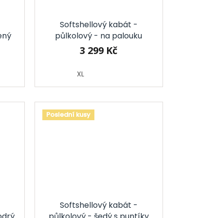
Softshellový kabát -
ený
půlkolový - na palouku
3 299 Kč
XL
Poslední kusy
Softshellový kabát -
odrý
půlkolový - šedý s puntíky