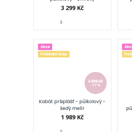
3 299 Kč
S
Akce
Akc
Poslední kusy
Pos
2 399 Kč
–17 %
Kabát pršiplášť - půlkolový -
šedý melír
pů
1 989 Kč
S