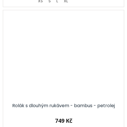
XS
S
L
XL
Rolák s dlouhým rukávem - bambus - petrolej
749 Kč