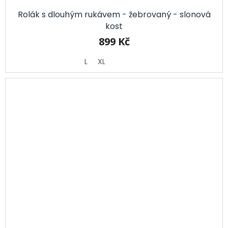
Rolák s dlouhým rukávem - žebrovaný - slonová
kost
899 Kč
L
XL