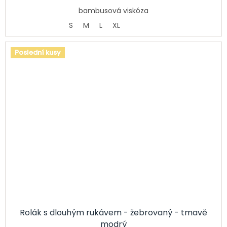
bambusová viskóza
S
M
L
XL
Poslední kusy
Rolák s dlouhým rukávem - žebrovaný - tmavě
modrý