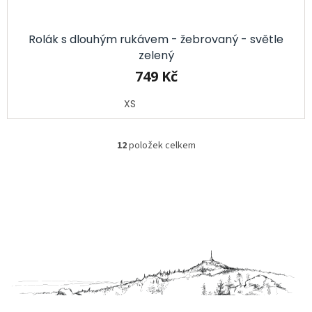
Rolák s dlouhým rukávem - žebrovaný - světle
zelený
749 Kč
XS
12
položek celkem
O
v
l
á
d
Z
a
á
c
p
í
a
p
t
r
í
v
k
y