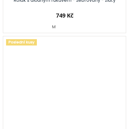
Rolák s dlouhým rukávem - žebrovaný - žlutý
749 Kč
M
Poslední kusy