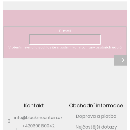
Kabáty
Doplňky
Odebírat newsletter
Poukazy
E-mail
Slevy
Vložením e-mailu souhlasíte s
podmínkami ochrany osobních údajů
Kontakt
Obchodní informace
Doprava a platba
info
@
blackmountain.cz
+420608150042
Nejčastější dotazy