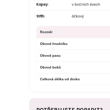
Kapsy:
v bočních švech
Střih:
áčkový
Rozměr
Obvod hrudníku
Obvod pasu
Obvod boků
Celková délka od druku