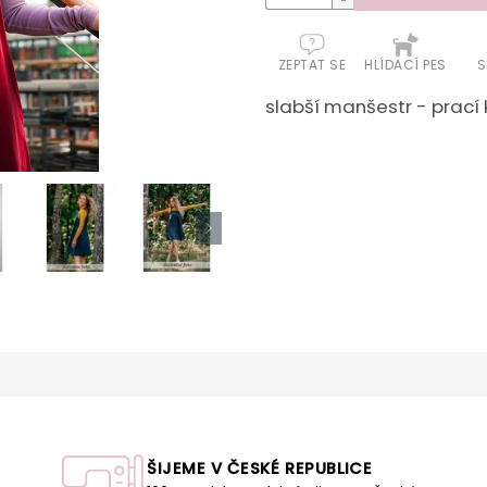
ZEPTAT SE
HLÍDACÍ PES
S
slabší manšestr - prací 
ŠIJEME V ČESKÉ REPUBLICE