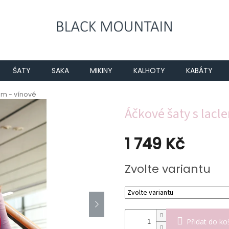
ŠATY
SAKA
MIKINY
KALHOTY
KABÁTY
em - vínové
Áčkové šaty s lacl
1 749 Kč
Měrná
Zvolte variantu
cena:
Přidat do ko