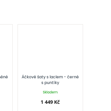
něné
Áčkové šaty s laclem - černé
s puntíky
Skladem
1 449 Kč