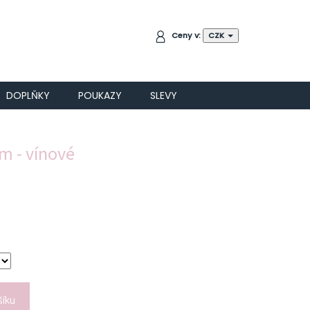
NÁKUPNÍ
Ceny v:
CZK
KOŠÍK
DOPLŇKY
POUKAZY
SLEVY
em - vínové
šíku