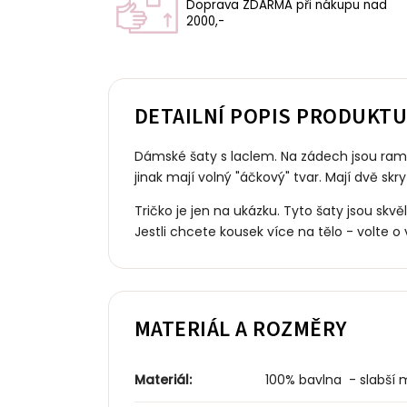
Doprava ZDARMA při nákupu nad
2000,-
DETAILNÍ POPIS PRODUKT
Dámské šaty s laclem. Na zádech jsou ramí
jinak mají volný "áčkový" tvar. Mají dvě skr
Tričko je jen na ukázku. Tyto šaty jsou skv
Jestli chcete kousek více na tělo - volte o 
MATERIÁL A ROZMĚRY
Materiál:
100% bavlna - slabší m