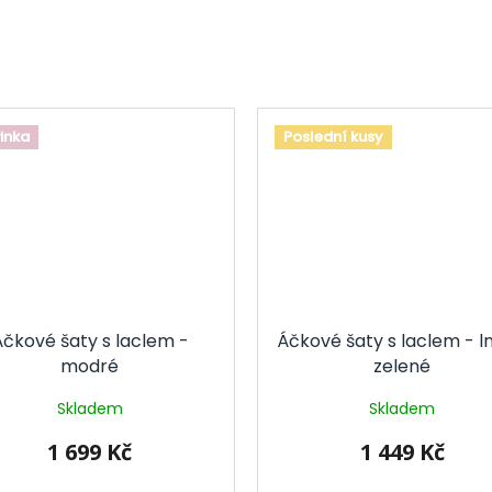
inka
Poslední kusy
čkové šaty s laclem -
Áčkové šaty s laclem - l
modré
zelené
Skladem
Skladem
1 699 Kč
1 449 Kč