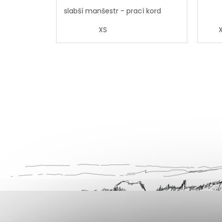
slabší manšestr - prací kord
XS
Z
á
p
a
t
í