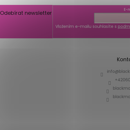
E-m
Odebírat newsletter
Vložením e-mailu souhlasíte s
podmí
Kont
info
@
blac
+42060
blackmo
blackmo