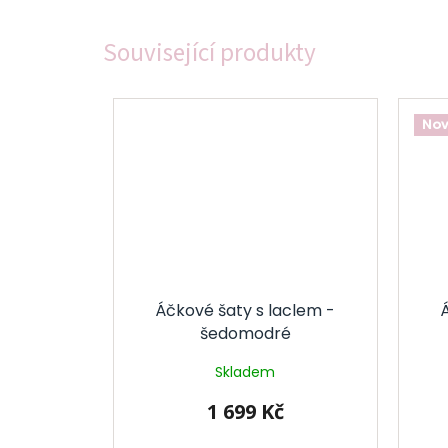
Související produkty
Nov
Áčkové šaty s laclem -
Á
šedomodré
Skladem
1 699 Kč