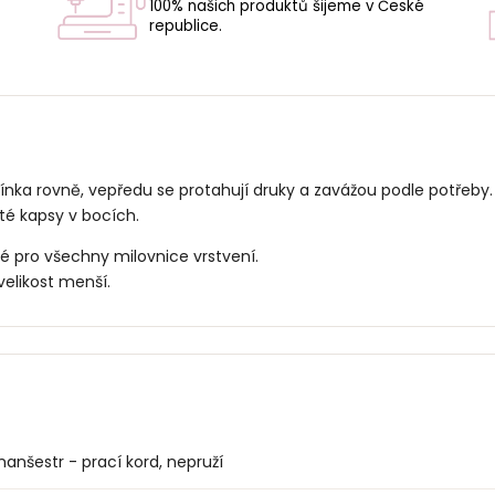
100% našich produktů šijeme v České
republice.
U
nka rovně, vepředu se protahují druky a zavážou podle potřeby.
yté kapsy v bocích.
ělé pro všechny milovnice vrstvení.
velikost menší.
anšestr - prací kord, nepruží