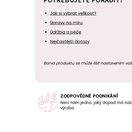
POTŘEBUJETE PORADIT?
Jak si vybrat velikost?
Úpravy na míru
Údržba a péče
Nejčastější dotazy
Barva produktu se může lišit nastavením vaš
ZODPOVĚDNÉ PODNIKÁNÍ
Není nám jedno, jaký dopad má na
výroba.