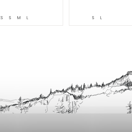
XS
S
M
L
S
L