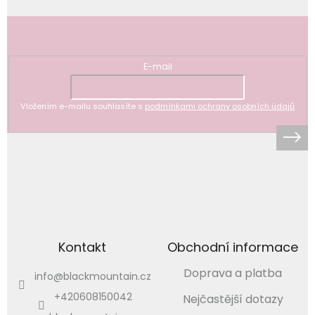
Odebírat newsletter
E-mail
Vložením e-mailu souhlasíte s
podmínkami ochrany osobních údajů
Kontakt
Obchodní informace
Doprava a platba
info
@
blackmountain.cz
+420608150042
Nejčastější dotazy