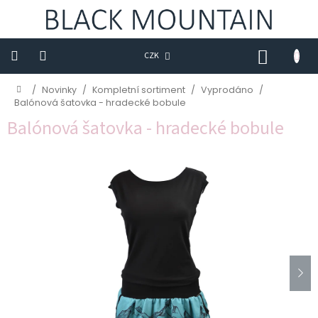
Přejít
na
obsah
NÁKUP
CZK
KOŠÍK
Novinky
Domů
/
Novinky
/
Kompletní sortiment
/
Vyprodáno
/
Balónová šatovka - hradecké bobule
BLACK
Balónová šatovka - hradecké bobule
M
Trička
Sukně
Šaty
Saka
Mikiny
Kalhoty