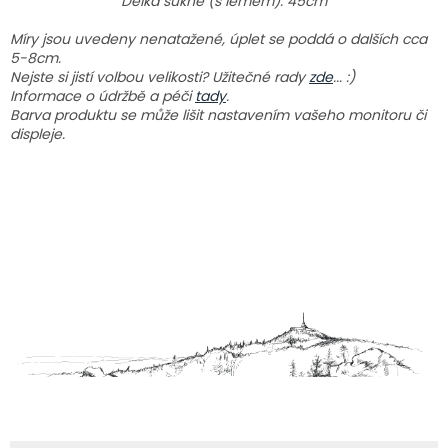
Délka sukně (s lemem): 45cm
Míry jsou uvedeny nenatažené, úplet se poddá o dalších cca
5-8cm.
Nejste si jistí volbou velikosti? Užitečné rady
zde
... :)
Informace o údržbě a péči
tady
.
Barva produktu se může lišit nastavením vašeho monitoru či
displeje.
Z
á
p
a
t
í