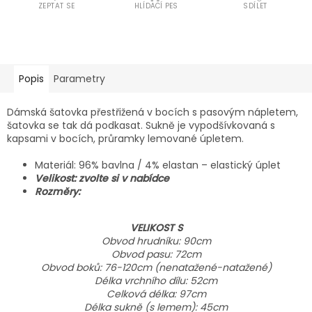
ZEPTAT SE
HLÍDACÍ PES
SDÍLET
Popis
Parametry
Dámská šatovka přestřižená v bocích s pasovým nápletem,
šatovka se tak dá podkasat. Sukně je vypodšívkovaná s
kapsami v bocích, průramky lemované úpletem.
Materiál: 96% bavlna / 4% elastan – elastický úplet
Velikost: zvolte si v nabídce
Rozměry:
VELIKOST S
Obvod hrudníku: 90cm
Obvod pasu: 72cm
Obvod boků: 76-120cm (nenatažené-natažené)
Délka vrchního dílu: 52cm
Celková délka: 97cm
Délka sukně (s
lemem): 45cm