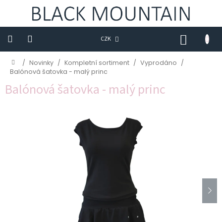
Přejít
na
obsah
NÁKUP
CZK
KOŠÍK
Novinky
Domů
/
Novinky
/
Kompletní sortiment
/
Vyprodáno
/
Balónová šatovka - malý princ
BLACK
Balónová šatovka - malý princ
M
Trička
Sukně
Šaty
Saka
Mikiny
Kalhoty