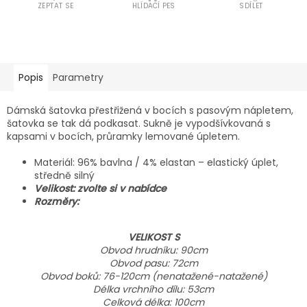
ZEPTAT SE
HLÍDACÍ PES
SDÍLET
Popis
Parametry
Dámská šatovka přestřižená v bocích s pasovým nápletem,
šatovka se tak dá podkasat. Sukně je vypodšívkovaná s
kapsami v bocích, průramky lemované úpletem.
Materiál: 96% bavlna / 4% elastan – elastický úplet,
středně silný
Velikost: zvolte si v nabídce
Rozměry:
VELIKOST S
Obvod hrudníku: 90cm
Obvod pasu: 72cm
Obvod boků: 76-120cm (nenatažené-natažené)
Délka vrchního dílu: 53cm
Celková délka: 100cm