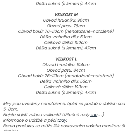
Délka sukně (s
lemem): 47cm
VELIKOST M
Obvod hrudníku: 96cm
Obvod pasu: 78cm
Obvod boků: 76-110cm (nenatažené-natažené)
Délka vrchního dílu: 53cm
Celková délka: 100cm
Délka sukně (s
lemem): 47cm
VELIKOST L
Obvod hrudníku: 104cm
Obvod pasu: 84cm
Obvod boků: 76-110cm (nenatažené-natažené)
Délka vrchního dílu: 53cm
Celková délka: 100cm
Délka sukně (s
lemem): 47cm
Míry jsou uvedeny nenatažené, úplet se poddá o dalších cca
5-8cm.
Nejste si jistí volbou velikosti? Užitečné rady
zde
... :)
Informace o údržbě a péči
tady
.
Barva produktu se může lišit nastavením vašeho monitoru či