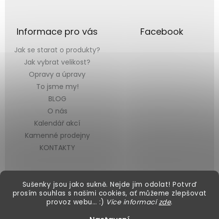
Informace pro vás
Facebook
Jak se starat o produkty?
Jak vybrat velikost?
Opravy a úpravy
To jsme my!
BLOG
O nás
Kalendář akcí
Kamenné prodejny
KONTAKTY
Sušenky jsou jako sukně. Nejde jim odolat! Potvrď
prosím souhlas s našimi cookies, ať můžeme zlepšovat
provoz webu… :)
Více informací
zde
.
Vytvořil Shoptet
&