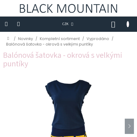
Přejít
na
obsah
NÁKUP
CZK
KOŠÍK
Novinky
Domů
/
Novinky
/
Kompletní sortiment
/
Vyprodáno
/
Balónová šatovka - okrová s velkými puntíky
Trička
Balónová šatovka - okrová s velkými
puntíky
Sukně
Šaty
Saka
Mikiny
Kalhoty
Kabáty
Doplňky