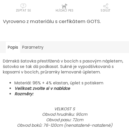
ZEPTAT SE
HLÍDACÍ PES
SDÍLET
Vyroveno z materiálu s cerfikátem GOTS.
Popis
Parametry
Dámská šatovka přestřižená v bocích s pasovým nápletem,
šatovka se tak dá podkasat. Sukně je vypodšívkovaná s
kapsami v bocích, průramky lemované úpletem.
Materiál: 96% + 4% elastan, úplet s potiskem
Velikost: zvolte si v nabídce
Rozměry:
VELIKOST S
Obvod hrudníku: 90cm
Obvod pasu: 72cm
Obvod boků: 76-120cm (nenatažené-natažené)