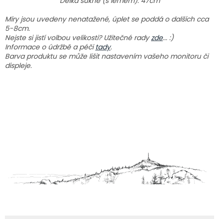
Délka sukně (s lemem): 47cm
Míry jsou uvedeny nenatažené, úplet se poddá o dalších cca
5-8cm.
Nejste si jistí volbou velikosti? Užitečné rady
zde
... :)
Informace o údržbě a péči
tady
.
Barva produktu se může lišit nastavením vašeho monitoru či
displeje.
Z
á
p
a
t
í