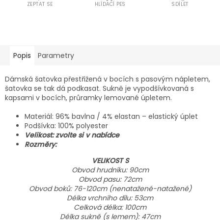
ZEPTAT SE
HLÍDACÍ PES
SDÍLET
Popis
Parametry
Dámská šatovka přestřižená v bocích s pasovým nápletem,
šatovka se tak dá podkasat. Sukně je vypodšívkovaná s
kapsami v bocích, průramky lemované úpletem.
Materiál: 96% bavlna / 4% elastan – elastický úplet
Podšívka: 100% polyester
Velikost: zvolte si v nabídce
Rozměry:
VELIKOST S
Obvod hrudníku: 90cm
Obvod pasu: 72cm
Obvod boků: 76-120cm (nenatažené-natažené)
Délka vrchního dílu: 53cm
Celková délka: 100cm
Délka sukně (s
lemem): 47cm