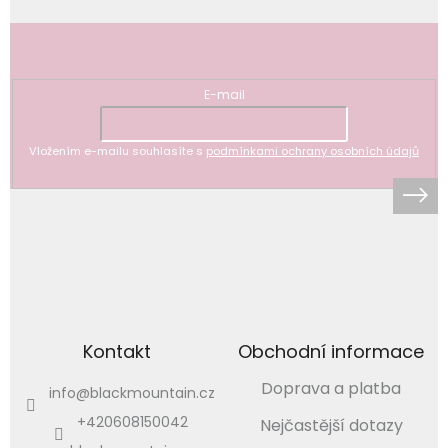
Odebírat newsletter
E-mail
Vložením e-mailu souhlasíte s
podmínkami ochrany osobních údajů
Kontakt
Obchodní informace
Doprava a platba
info
@
blackmountain.cz
+420608150042
Nejčastější dotazy