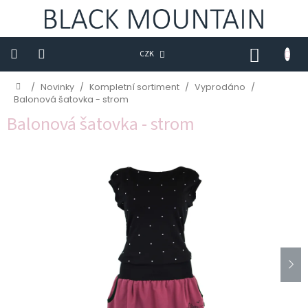
Přejít
na
obsah
NÁKUP
CZK
KOŠÍK
Novinky
Domů
/
Novinky
/
Kompletní sortiment
/
Vyprodáno
/
Balonová šatovka - strom
BLACK
Balonová šatovka - strom
M
Trička
Sukně
Šaty
Saka
Mikiny
Kalhoty