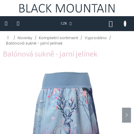
Přejít
na
obsah
NÁKUP
CZK
KOŠÍK
Novinky
Domů
/
Novinky
/
Kompletní sortiment
/
Vyprodáno
/
Balónová sukně - jarní jelínek
BLACK
Balónová sukně - jarní jelínek
M
Trička
Sukně
Šaty
Saka
Mikiny
Kalhoty