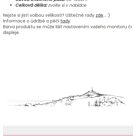
Celková délka:
zvolte si v nabídce
Nejste si jistí volbou velikosti? Užitečné rady
zde
... :)
Informace o údržbě a péči
tady
.
Barva produktu se může lišit nastavením vašeho monitoru či
displeje.
Z
á
p
a
t
í