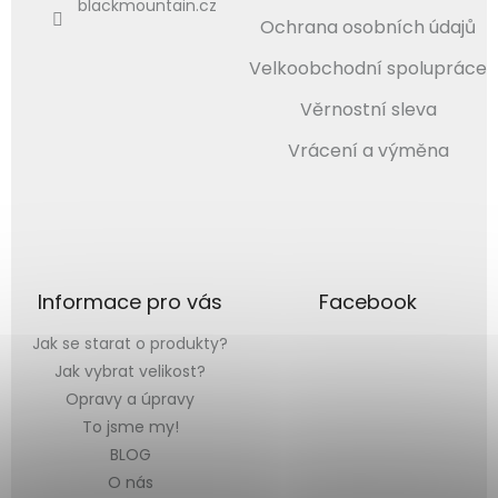
blackmountain.cz
Ochrana osobních údajů
Velkoobchodní spolupráce
Věrnostní sleva
Vrácení a výměna
Informace pro vás
Facebook
Jak se starat o produkty?
Jak vybrat velikost?
Opravy a úpravy
To jsme my!
BLOG
O nás