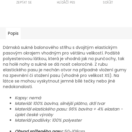
ZEPTAT SE
HLÍDACÍ PES
SDÍLET
Popis
Dámská sukně balonového střihu s dvojitým elastickým
pasovým okrajem vhodným pro většinu velikostí. Podšité
polyesterovou látkou, která je vhodná jak na punčochy, tak
na holé nohy a sukně se dá nosit celoročně. Z rubu
elastického pasu je nechán otvor na případné vložení gumy
na zpevnění či stažení pasu (vhodné pro velikost XS). N
a
látce se mohou vyskytnout jemné bílé tečky nebo jiné
nedokonalosti.
Kapsy: nemá
Materiál: 100% bavlna, silnější plátno, drží tvar
Materiál elastického pasu: 96% bavlna + 4% elastan -
úplet české výroby
Materiál podšívky: 100% polyester
Obvod sníženého pasu:
50-108cm