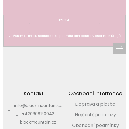
Odebírat newsletter
E-mail
Vložením e-mailu souhlasíte s
podmínkami ochrany osobních údajů
Kontakt
Obchodní informace
Doprava a platba
info
@
blackmountain.cz
+420608150042
Nejčastější dotazy
blackmountain.cz
Obchodní podmínky