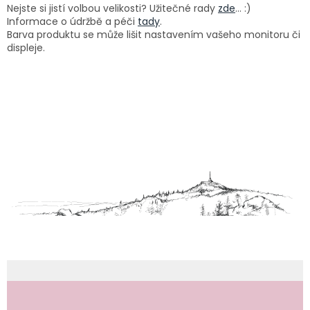
Nejste si jistí volbou velikosti? Užitečné rady
zde
... :)
Informace o údržbě a péči
tady
.
Barva produktu se může lišit nastavením vašeho monitoru či
displeje.
Z
á
p
a
t
í
Odebírat newsletter