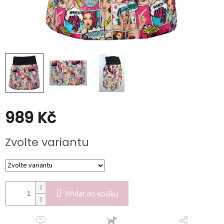
Poukazy
Slevy
989 Kč
Měrná
Zvolte variantu
cena:
Přidat do košíku