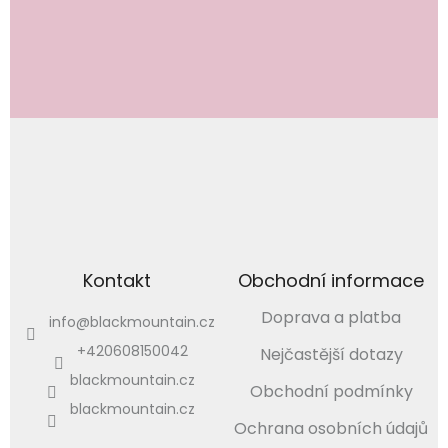
Vložením e-mailu souhlasíte s
podmínkami ochrany osobních údajů
PŘIHLÁSIT
SE
Kontakt
Obchodní informace
Doprava a platba
info
@
blackmountain.cz
+420608150042
Nejčastější dotazy
blackmountain.cz
Obchodní podmínky
blackmountain.cz
Ochrana osobních údajů