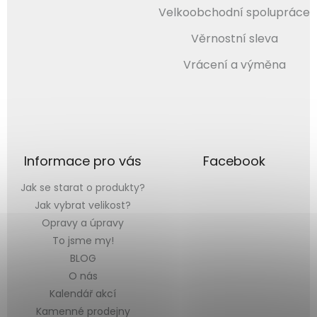
Velkoobchodní spolupráce
Věrnostní sleva
Vrácení a výměna
Informace pro vás
Facebook
Jak se starat o produkty?
Jak vybrat velikost?
Opravy a úpravy
To jsme my!
BLOG
O nás
Kalendář akcí
Kamenné prodejny