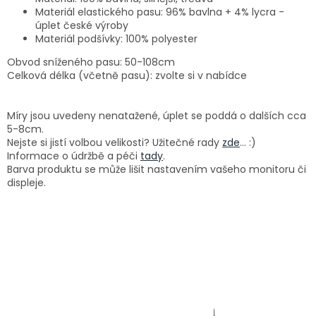
Materiál elastického pasu: 96% bavlna + 4% lycra -
úplet české výroby
Materiál podšívky: 100% polyester
Obvod sníženého pasu: 50-108cm
Celková délka (včetně pasu): zvolte si v nabídce
Míry jsou uvedeny nenatažené, úplet se poddá o dalších cca
5-8cm.
Nejste si jistí volbou velikosti? Užitečné rady
zde
... :)
Informace o údržbě a péči
tady
.
Barva produktu se může lišit nastavením vašeho monitoru či
displeje.
Z
á
p
a