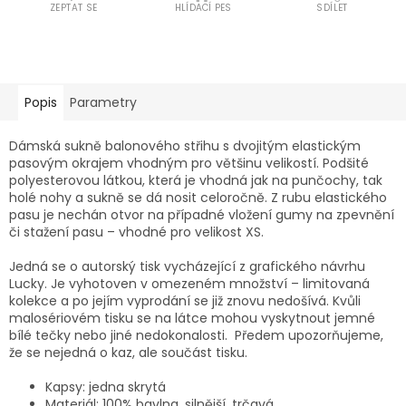
ZEPTAT SE
HLÍDACÍ PES
SDÍLET
Popis
Parametry
Dámská sukně balonového střihu s dvojitým elastickým
pasovým okrajem vhodným pro většinu velikostí. Podšité
polyesterovou látkou, která je vhodná jak na punčochy, tak
holé nohy a sukně se dá nosit celoročně. Z rubu elastického
pasu je nechán otvor na případné vložení gumy na zpevnění
či stažení pasu – vhodné pro velikost XS.
Jedná se o autorský tisk vycházející z grafického návrhu
Lucky. Je vyhotoven v omezeném množství – limitovaná
kolekce a po jejím vyprodání se již znovu nedošívá. Kvůli
malosériovém tisku se na látce mohou vyskytnout jemné
bílé tečky nebo jiné nedokonalosti. Předem upozorňujeme,
že se nejedná o kaz, ale součást tisku.
Kapsy: jedna skrytá
Materiál: 100% bavlna, silnější, trčavá