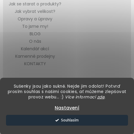
Jak se starat o produkty?
Jak vybrat velikost?
Opravy a úpravy
To jsme my!
BLOG
O nás
Kalendář akcí
Kamenné prodejny
KONTAKTY
Sušenky jsou jako sukně. Nejde jim odolat! Potvrď
prosím souhlas s našimi cookies, ať můžeme zlepšovat
provoz webu… :)
Více informací
zde
.
Vytvořil Shoptet
&
Nastavení
Copyright 2026
Black Mountain
. Všechna práva vyhrazena.
Souhlasím
Upravit nastavení cookies