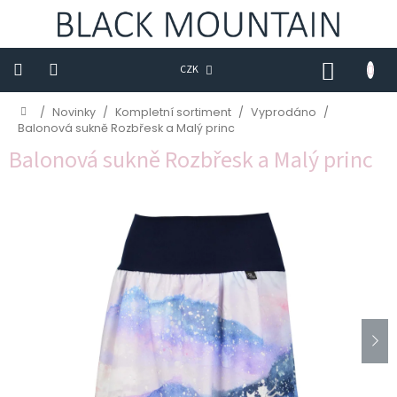
Přejít
na
obsah
NÁKUP
CZK
KOŠÍK
Novinky
Domů
/
Novinky
/
Kompletní sortiment
/
Vyprodáno
/
Balonová sukně Rozbřesk a Malý princ
BLACK
Balonová sukně Rozbřesk a Malý princ
M
Trička
Sukně
Šaty
Saka
Mikiny
Kalhoty