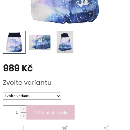
Kabáty
Doplňky
Poukazy
Slevy
989 Kč
Měrná
Zvolte variantu
cena:
Přidat do košíku