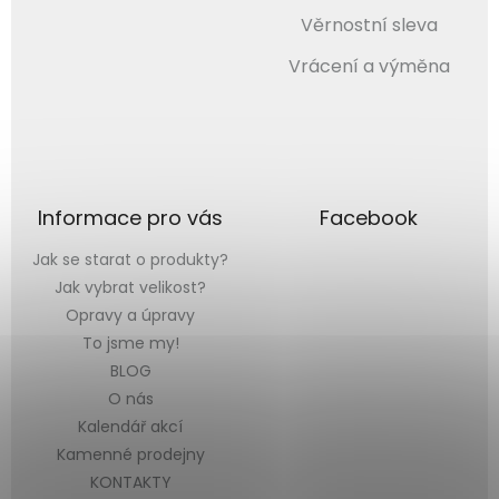
Věrnostní sleva
Vrácení a výměna
Informace pro vás
Facebook
Jak se starat o produkty?
Jak vybrat velikost?
Opravy a úpravy
To jsme my!
BLOG
O nás
Kalendář akcí
Kamenné prodejny
KONTAKTY