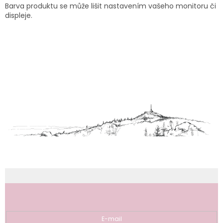
Barva produktu se může lišit nastavením vašeho monitoru či
displeje.
Z
á
p
a
t
í
Odebírat newsletter
E-mail