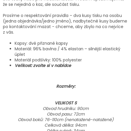
že se nejedná o kaz, ale součást tisku.
Prosíme o respektování pravidla – dva kusy tisku na osobu
(jedna objednávka/jedno jméno), nadbytečné kusy budeme
po kontaktování mazat - chceme, aby zbylo na co nejvíce
z vás.
Kapsy: dvě přiznané kapsy
Materiál: 96% bavlna / 4% elastan – silnější elastický
úplet
Materiál podšívky: 100% polyester
Velikost: zvolte si v nabídce
Rozměry:
VELIKOST S
Obvod hrudníku: 90cm
Obvod pasu: 72cm
Obvod boků: 76-110cm (nenatažené-natažené)
Celková délka: 94cm
Délka sukně
: 34cm