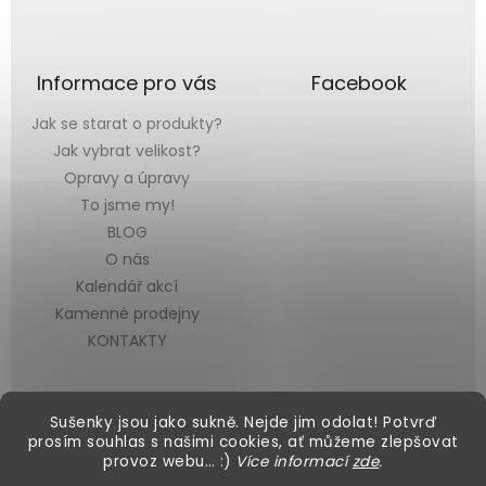
Informace pro vás
Facebook
Jak se starat o produkty?
Jak vybrat velikost?
Opravy a úpravy
To jsme my!
BLOG
O nás
Kalendář akcí
Kamenné prodejny
KONTAKTY
Sušenky jsou jako sukně. Nejde jim odolat! Potvrď
prosím souhlas s našimi cookies, ať můžeme zlepšovat
provoz webu… :)
Více informací
zde
.
Vytvořil Shoptet
&