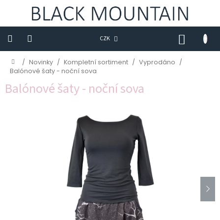
Přejít
na
obsah
NÁKUP
CZK
KOŠÍK
Novinky
Domů
/
Novinky
/
Kompletní sortiment
/
Vyprodáno
/
Balónové šaty - noční sova
BLACK
Balónové šaty - noční sova
M
Trička
Sukně
Šaty
Saka
Mikiny
Kalhoty