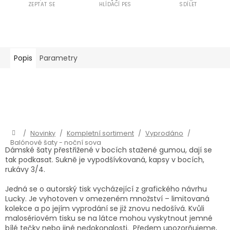
ZEPTAT SE
HLÍDACÍ PES
SDÍLET
Popis
Parametry
Domů
/
Novinky
/
Kompletní sortiment
/
Vyprodáno
/
Balónové šaty - noční sova
Dámské šaty přestřižené v bocích stažené gumou, dají se
tak podkasat. Sukně je vypodšívkovaná, kapsy v bocích,
rukávy 3/4.
Jedná se o autorský tisk vycházející z grafického návrhu
Lucky. Je vyhotoven v omezeném množství – limitovaná
kolekce a po jejím vyprodání se již znovu nedošívá. Kvůli
malosériovém tisku se na látce mohou vyskytnout jemné
bílé tečky nebo jiné nedokonalosti. Předem upozorňujeme,