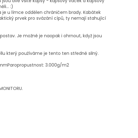
oků jsou dvě všité kapsy - kapsový váček a kapsový
i... :)
ý a je u límce oddělen chráničem brady. Kabátek
ktický prvek pro svázání cípů, ty nemají stahující
 postav. Je možné je naopak i ohrnout, když jsou
ellu který používáme je tento ten středně silný.
0 mmParopropustnost: 3.000g/m2
M MONITORU.