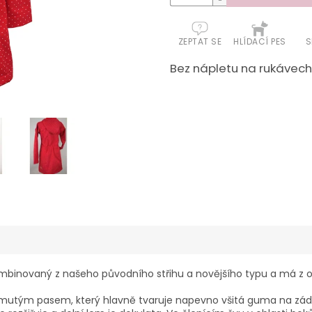
ZEPTAT SE
HLÍDACÍ PES
S
Bez nápletu na rukávech
binovaný z našeho původního střihu a novějšího typu a má z obo
ojmutým pasem, který hlavně tvaruje napevno všitá guma na zád