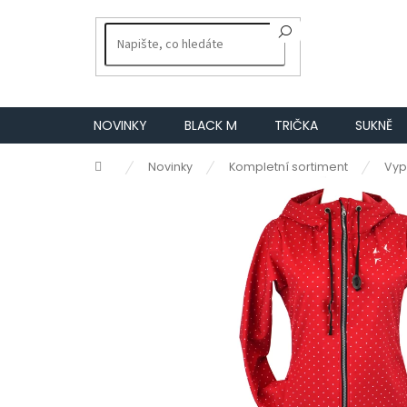
Přejít
na
obsah
NOVINKY
BLACK M
TRIČKA
SUKNĚ
Domů
Novinky
Kompletní sortiment
Vyp