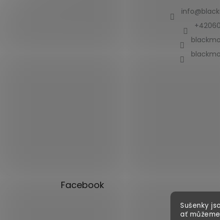
info
@
blac
+42060
blackmo
blackmo
Facebook
Sušenky jso
ať můžeme