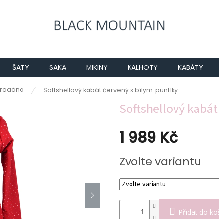
ŠATY
SAKA
MIKINY
KALHOTY
KABÁTY
rodáno
Softshellový kabát červený s bílými puntíky
Softshellový kabát
1 989 Kč
Měrná
Zvolte variantu
cena:
Přidat do ko