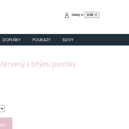
NÁKUPNÍ
Ceny v:
CZK
KOŠÍK
DOPLŇKY
POUKAZY
SLEVY
 červený s bílými puntíky
šíku