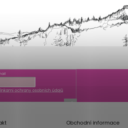
ail
nkami ochrany osobních údajů
akt
Obchodní informace