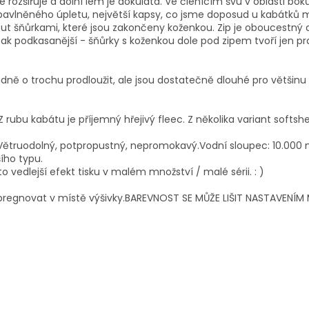
ce rozšiřuje a dolní lem je dokulata. Ve členícím švu v oblasti b
avlněného úpletu, největší kapsy, co jsme doposud u kabátků měl
hnout šňůrkami, které jsou zakončeny koženkou. Zip je oboucestn
ak podkasanější - šňůrky s koženkou dole pod zipem tvoří jen pra
padně o trochu prodloužit, ale jsou dostatečně dlouhé pro většinu
Z rubu kabátu je příjemný hřejivý fleec. Z několika variant softsh
ětruodolný, potpropustný, nepromokavý.Vodní sloupec: 10.00
ího typu.
 vedlejší efekt tisku v malém množství / malé sérii. : )
 impregnovat v místě výšivky.BAREVNOST SE MŮŽE LIŠIT NASTAVENÍ