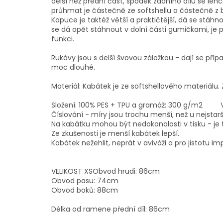
delší než přední část, spodek zadního dílu se leh
průhmat je částečně ze softshellu a částečně z b
Kapuce je taktéž větší a praktičtější, dá se stá
se dá opět stáhnout v dolní části gumičkami, je p
funkci.
Rukávy jsou s delší švovou záložkou - dají se pří
moc dlouhé.
Materiál: Kabátek je ze softshellového materiálu. 
Složení: 100% PES + TPU a gramáž: 300 g/m2 V
Číslování - míry jsou trochu menší, než u nejstarš
Na kabátku mohou být nedokonalosti v tisku - je to
Ze zkušenosti je menší kabátek lepší.
Kabátek nežehlit, neprát v aviváži a pro jistotu
VELIKOST XSObvod hrudi: 86cm
Obvod pasu: 74cm
Obvod boků: 88cm
Délka od ramene přední díl: 86cm