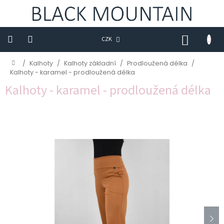
Přejít
na
obsah
NÁKUP
CZK
KOŠÍK
Novinky
Domů
/
Kalhoty
/
Kalhoty základní
/
Prodloužená délka
/
Kalhoty - karamel - prodloužená délka
BLACK
Kalhoty - karamel - prodloužená délka
M
Trička
Sukně
Šaty
Saka
Mikiny
Kalhoty