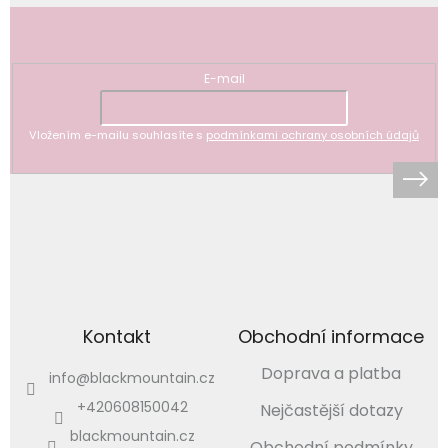
Odebírat newsletter
E-mail
Vložením e-mailu souhlasíte s
podmínkami ochrany osobních údajů
Kontakt
Obchodní informace
Doprava a platba
info
@
blackmountain.cz
+420608150042
Nejčastější dotazy
blackmountain.cz
Obchodní podmínky