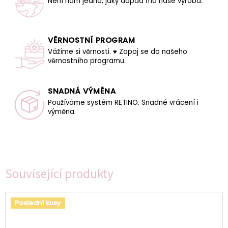
Není nám jedno, jaký dopad má naše výroba.
VĚRNOSTNÍ PROGRAM
Vážíme si věrnosti. ♥ Zapoj se do našeho
věrnostního programu.
SNADNÁ VÝMĚNA
Používáme systém RETINO. Snadné vrácení i
výměna.
Související produkty
Poslední kusy