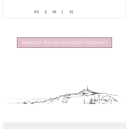
XS
S
M
L
XL
ZOBRAZIT VŠECHNY SOUVISEJÍCÍ PRODUKTY
Z
á
p
a
t
í