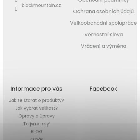
blackmountain.cz
Ochrana osobních údajů
Velkoobchodní spolupráce
Věrnostní sleva
Vrácení a výměna
Informace pro vás
Facebook
Jak se starat o produkty?
Jak vybrat velikost?
Opravy a úpravy
To jsme my!
BLOG
O nás