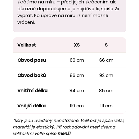
zkrátíme na míru – před jejich zkrácením ale
důrazně doporučujeme je nejdříve 1x, spíše 2x
vyprat. Po úpravě na míru již není možné
vrácení.
Velikost
XS
S
M
Obvod pasu
60 cm
66 cm
76 
Obvod boků
86 cm
92 cm
100 
Vnitřní délka
84 cm
85 cm
85 
Vnější délka
110 cm
111 cm
112 
*Míry jsou uvedeny nenatažené. Velikost je spíše větší,
materiál je elastický. Při rozhodování mezi dvěma
velikostmi volte spíše
menší
.