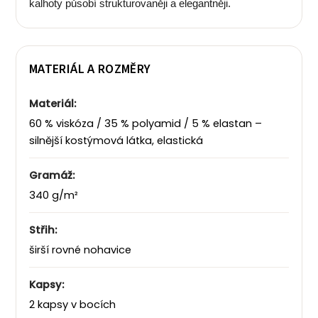
kalhoty působí strukturovaněji a elegantněji.
MATERIÁL A ROZMĚRY
Materiál:
60 % viskóza / 35 % polyamid / 5 % elastan –
silnější kostýmová látka, elastická
Gramáž:
340 g/m²
Střih:
širší rovné nohavice
Kapsy:
2 kapsy v bocích