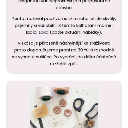
elegantní tvar. Neprokresluje a přizpůsobí se
pohybu.
Tento materiál používáme již mnoho let. Je skvělý,
příjemný a variabilní. K těmto kalhotám máme i
ladící
saka
(podle aktuální nabídky).
Viskóza je přirozeně náchylnější ke srážlivosti,
proto doporučujeme praní na 30 °C a rozhodně
se vyhnout sušičce. Po vyprání jde délka částečně
rozžehlit zpět.