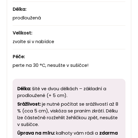
Délka:
prodloužená
Velikost:
zvolte si v nabídce
Péče:
perte na 30 °C, nesušte v sušičce!
Délka:
šité ve dvou délkách – základní a
prodloužené (+ 5 cm).
Srážlivost:
je nutné počítat se srážlivostí až 8
% (cca 5 cm), viskóza se praním zkrátí. Délku
lze částečně rozžehlit žehličkou zpět, nesušte
v sušičce.
Úprava na míru:
kalhoty vám rádi a
zdarma