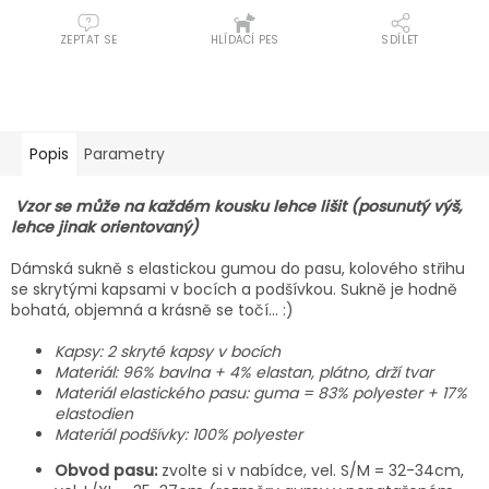
ZEPTAT SE
HLÍDACÍ PES
SDÍLET
Popis
Parametry
Vzor se může na každém kousku lehce lišit (posunutý výš,
lehce jinak orientovaný)
Dámská sukně s elastickou gumou do pasu, kolového střihu
se skrytými kapsami v bocích a podšívkou. Sukně je hodně
bohatá, objemná a krásně se točí… :)
Kapsy: 2 skryté kapsy v bocích
Materiál: 96% bavlna + 4% elastan, plátno, drží tvar
Materiál elastického pasu: guma = 83% polyester + 17%
elastodien
Materiál podšívky: 100% polyester
Obvod pasu:
zvolte si v nabídce, vel. S/M = 32-34cm,