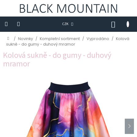
Přejít
na
obsah
NÁKUP
CZK
KOŠÍK
Novinky
Domů
/
Novinky
/
Kompletní sortiment
/
Vyprodáno
/
Kolová
sukně - do gumy - duhový mramor
BLACK
Kolová sukně - do gumy - duhový
M
mramor
Trička
Sukně
Šaty
Saka
Mikiny
Kalhoty