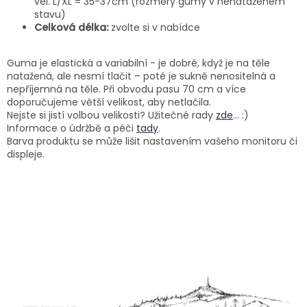
vel. L/XL = 35-37cm (rozměry gumy v nenataženém
stavu)
Celková délka:
zvolte si v nabídce
Guma je elastická a variabilní - je dobré, když je na těle
natažená, ale nesmí tlačit – poté je sukně nenositelná a
nepříjemná na těle. Při obvodu pasu 70 cm a více
doporučujeme větší velikost, aby netlačila.
Nejste si jistí volbou velikosti? Užitečné rady
zde
... :)
Informace o údržbě a péči
tady
.
Barva produktu se může lišit nastavením vašeho monitoru či
displeje.
Z
á
p
a
t