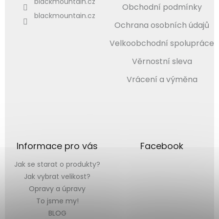
blackmountain.cz
Obchodní podmínky
blackmountain.cz
Ochrana osobních údajů
Velkoobchodní spolupráce
Věrnostní sleva
Vrácení a výměna
Informace pro vás
Facebook
Jak se starat o produkty?
Jak vybrat velikost?
Opravy a úpravy
To jsme my!
BLOG