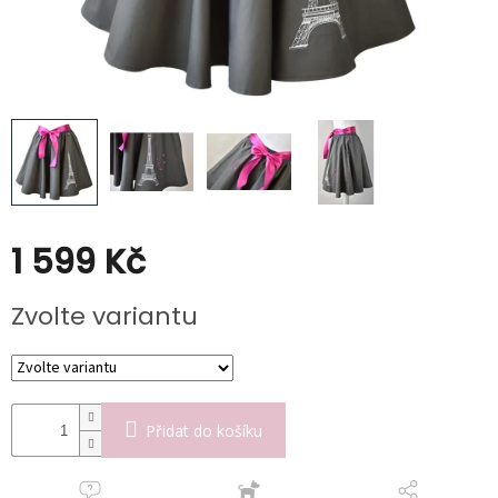
Poukazy
Slevy
1 599 Kč
Měrná
Zvolte variantu
cena:
Přidat do košíku