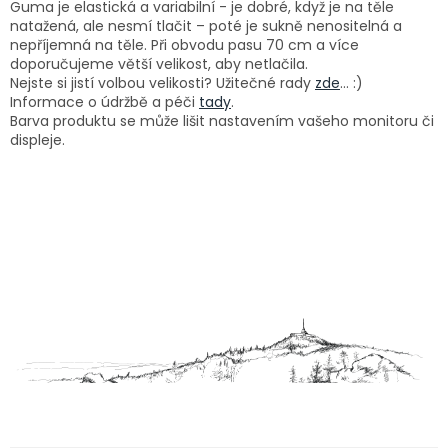
Guma je elastická a variabilní - je dobré, když je na těle
natažená, ale nesmí tlačit – poté je sukně nenositelná a
nepříjemná na těle. Při obvodu pasu 70 cm a více
doporučujeme větší velikost, aby netlačila.
Nejste si jistí volbou velikosti? Užitečné rady
zde
... :)
Informace o údržbě a péči
tady
.
Barva produktu se může lišit nastavením vašeho monitoru či
displeje.
Z
á
p
a
t
í