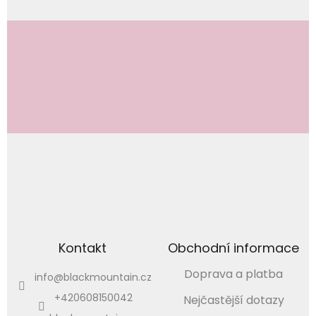
Odebírat newsletter
Vložením e-mailu souhlasíte s
podmínkami ochrany osobních údajů
PŘIHLÁSIT
SE
Kontakt
Obchodní informace
Doprava a platba
info
@
blackmountain.cz
+420608150042
Nejčastější dotazy