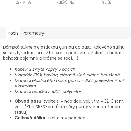
ZEPTAT SE
HLÍDACÍ PES
SDÍLET
Popis
Parametry
Dámská sukně s elastickou gumou do pasu, kolového střihu
se skrytými kapsami v bocích a podšívkou. Sukně je hodně
bohatá, objemná a krásně se točí… :)
Kapsy: 2 skryté kapsy v bocích
Materiál: 100% bavlna, středně silné plátno broušené
Materiál elastického pasu: guma = 83% polyester + 17%
elastodien
Materiál podšívky: 100% polyester
Obvod pasu:
zvolte si v nabídce, vel. S/M = 32-34cm,
vel. L/XL = 35-37cm (rozměry gumy v nenataženém
stavu)
Celková délka:
zvolte si v nabídce