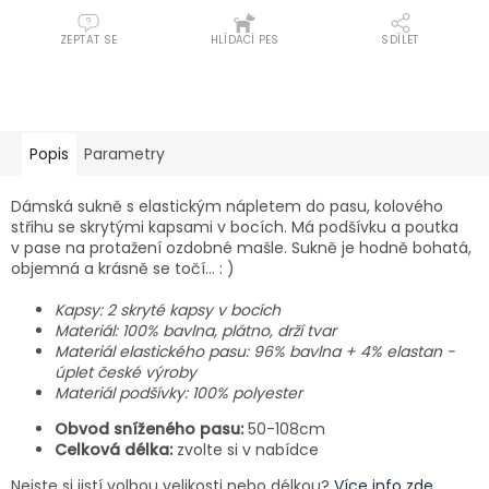
ZEPTAT SE
HLÍDACÍ PES
SDÍLET
Popis
Parametry
Dámská sukně s elastickým nápletem do pasu, kolového
střihu se skrytými kapsami v bocích. Má podšívku a poutka
v pase na protažení ozdobné mašle. Sukně je hodně bohatá,
objemná a krásně se točí… : )
Kapsy: 2 skryté kapsy v bocích
Materiál: 100% bavlna, plátno, drží tvar
Materiál elastického pasu: 96% bavlna + 4% elastan -
úplet české výroby
Materiál podšívky: 100% polyester
Obvod sníženého pasu:
50-108cm
Celková délka:
zvolte si v nabídce
Nejste si jistí volbou velikosti nebo délkou?
Více info zde.