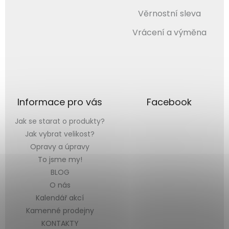
Věrnostní sleva
Vrácení a výměna
Informace pro vás
Facebook
Jak se starat o produkty?
Jak vybrat velikost?
Opravy a úpravy
To jsme my!
BLOG
O nás
Kalendář akcí
Kamenné prodejny
KONTAKTY