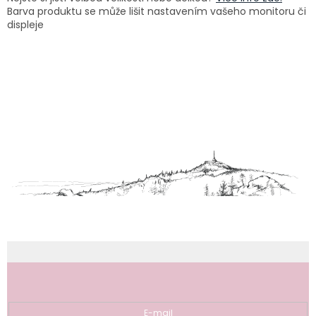
Barva produktu se může lišit nastavením vašeho monitoru či
displeje
Z
á
p
a
t
í
Odebírat newsletter
E-mail