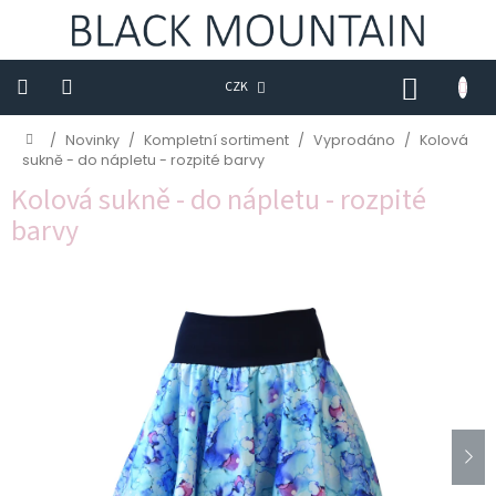
Přejít
na
obsah
NÁKUP
CZK
KOŠÍK
Novinky
Domů
/
Novinky
/
Kompletní sortiment
/
Vyprodáno
/
Kolová
sukně - do nápletu - rozpité barvy
BLACK
Kolová sukně - do nápletu - rozpité
M
barvy
Trička
Sukně
Šaty
Saka
Mikiny
Kalhoty