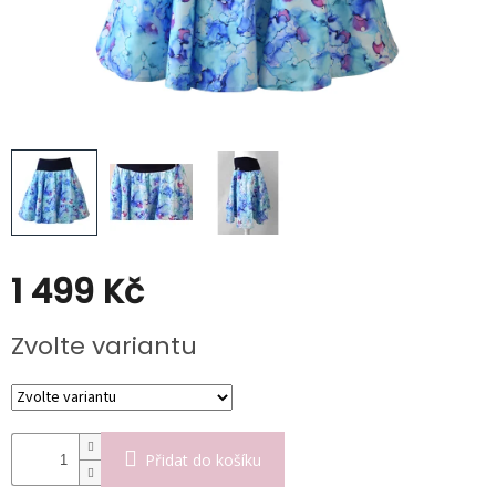
Kabáty
Doplňky
Poukazy
Slevy
1 499 Kč
Měrná
Zvolte variantu
cena:
Přidat do košíku