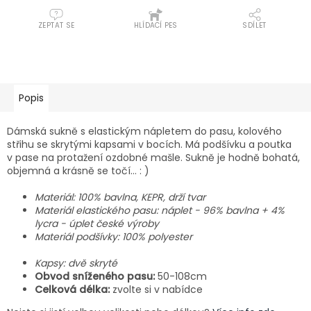
ZEPTAT SE
HLÍDACÍ PES
SDÍLET
Popis
Dámská sukně s elastickým nápletem do pasu, kolového
střihu se skrytými kapsami v bocích. Má podšívku a poutka
v pase na protažení ozdobné mašle. Sukně je hodně bohatá,
objemná a krásně se točí… : )
Materiál: 100% bavlna, KEPR, drží tvar
Materiál elastického pasu: náplet - 96% bavlna + 4%
lycra - úplet české výroby
Materiál podšívky: 100% polyester
Kapsy: dvě skryté
Obvod sníženého pasu:
50-108cm
Celková délka:
zvolte si v nabídce