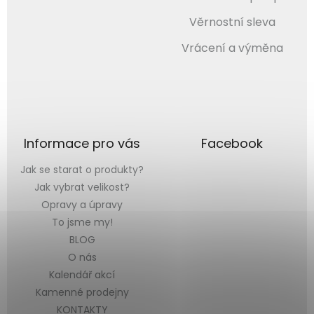
Věrnostní sleva
Vrácení a výměna
Informace pro vás
Facebook
Jak se starat o produkty?
Jak vybrat velikost?
Opravy a úpravy
To jsme my!
BLOG
O nás
Kalendář akcí
Kamenné prodejny
KONTAKTY