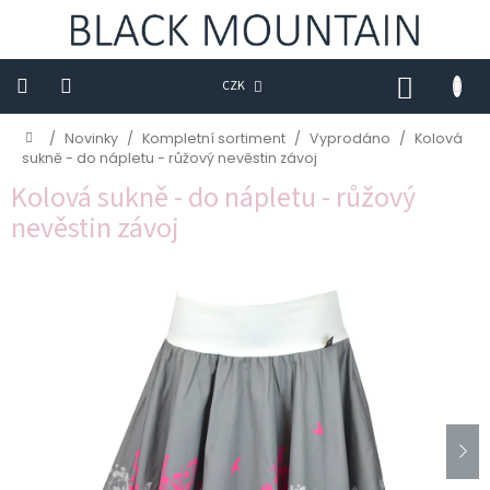
Přejít
na
obsah
NÁKUP
CZK
KOŠÍK
Novinky
Domů
/
Novinky
/
Kompletní sortiment
/
Vyprodáno
/
Kolová
sukně - do nápletu - růžový nevěstin závoj
BLACK
Kolová sukně - do nápletu - růžový
M
nevěstin závoj
Trička
Sukně
Šaty
Saka
Mikiny
Kalhoty