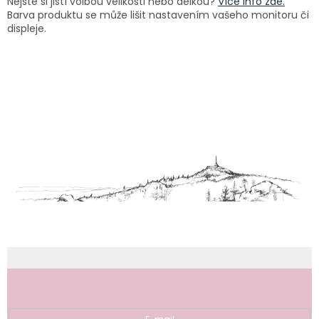
Nejste si jistí volbou velikosti nebo délkou?
Více info zde.
Barva produktu se může lišit nastavením vašeho monitoru či
displeje.
Z
á
p
a
t
í
Odebírat newsletter