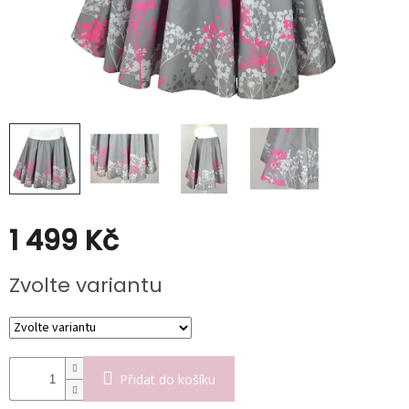
Kabáty
Doplňky
Poukazy
Slevy
1 499 Kč
Měrná
Zvolte variantu
cena:
Přidat do košíku