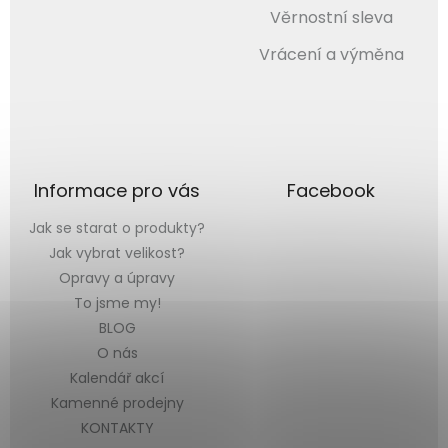
Věrnostní sleva
Vrácení a výměna
Informace pro vás
Facebook
Jak se starat o produkty?
Jak vybrat velikost?
Opravy a úpravy
To jsme my!
BLOG
O nás
Kalendář akcí
Kamenné prodejny
KONTAKTY