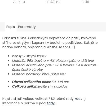
ZEPTAT SE
HLÍDACÍ PES
SDÍLET
Popis
Parametry
Dámská sukně s elastickým nápletem do pasu, kolového
střihu se skrytými kapsami v bocích a podšívkou. Sukně je
hodně bohatá, objemná a krásně se točí… :)
Kapsy: 2 skryté kapsy
Materiál: 96% bavlna + 4% elastan, plátno, drží tvar
Materiál elastického pasu: 96% bavlna + 4% elastan -
úplet české výroby
Materiál podšívky: 100% polyester
Obvod sníženého pasu:
50-108 cm
Celková délka:
zvolte si v nabídce
Nejste si jistí volbou velikosti? Užitečné rady
zde
... :)
Informace o údržbě a péči
tady
.