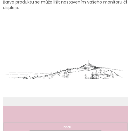
Barva produktu se může lišit nastavením vašeho monitoru či
displeje.
Z
á
p
a
t
í
Odebírat newsletter
E-mail