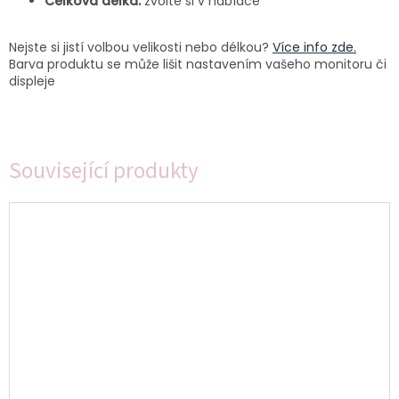
Celková délka:
zvolte si v nabídce
Nejste si jistí volbou velikosti nebo délkou?
Více info zde.
Barva produktu se může lišit nastavením vašeho monitoru či
displeje
Související produkty