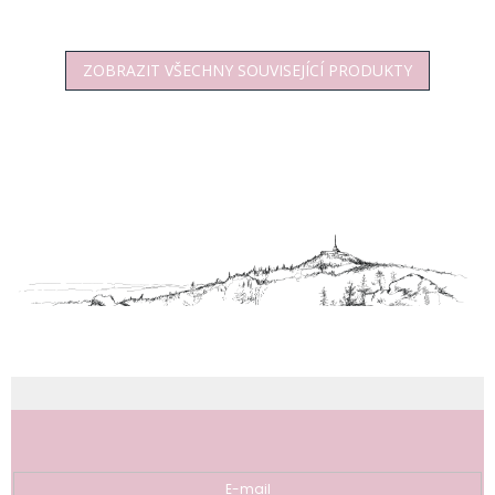
ZOBRAZIT VŠECHNY SOUVISEJÍCÍ PRODUKTY
Z
á
p
a
t
í
Odebírat newsletter
E-mail