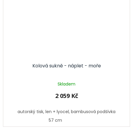
Kolová sukně - náplet - moře
Skladem
2 059 Kč
autorský tisk, len + lyocel, bambusová podšívka
57 cm