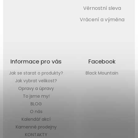
Věrnostní sleva
Vrácení a výměna
Informace pro vás
Facebook
Jak se starat o produkty?
Black Mountain
Jak vybrat velikost?
Opravy a úpravy
To jsme my!
BLOG
O nás
Kalendář akcí
Kamenné prodejny
KONTAKTY