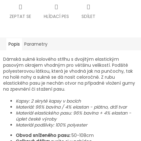
ZEPTAT SE
HLÍDACÍ PES
SDÍLET
Popis
Parametry
Dámská sukně kolového střihu s dvojitým elastickým
pasovým okrajem vhodným pro většinu velikostí. Podšité
polyesterovou látkou, která je vhodná jak na punčochy, tak
na holé nohy a sukně se dá nosit celoročně. Z rubu
elastického pasu je nechán otvor na případné vložení gumy
na zpevnění či stažení pasu.
Kapsy: 2 skryté kapsy v bocích
Materiál: 96% bavlna / 4% elastan - plátno, drží tvar
Materiál elastického pasu: 96% bavlna + 4% elastan -
úplet české výroby
Materiál podšívky: 100% polyester
Obvod sníženého pasu:
50-108cm