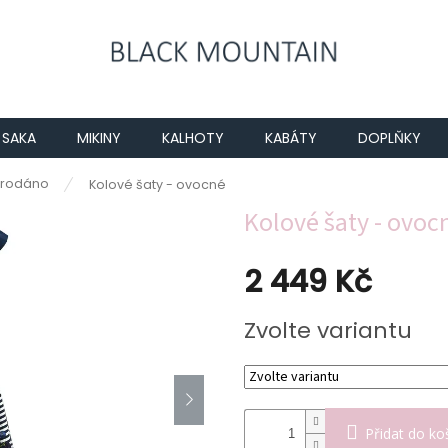
SAKA
MIKINY
KALHOTY
KABÁTY
DOPLŇKY
rodáno
Kolové šaty - ovocné
Kolové šaty - ovoc
2 449 Kč
Měrná
Zvolte variantu
cena:
Přidat do ko