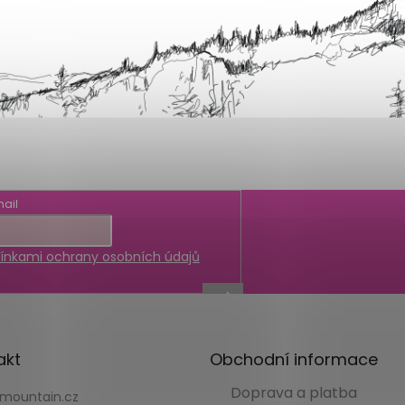
ail
nkami ochrany osobních údajů
akt
Obchodní informace
Doprava a platba
kmountain.cz