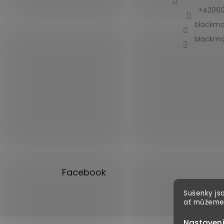
+42060
blackmo
blackmo
Facebook
Sušenky jso
ať můžeme
Nastaven