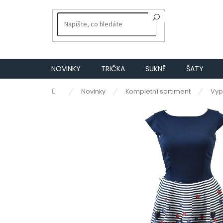
Přejít
na
obsah
NOVINKY
TRIČKA
SUKNĚ
ŠATY
Domů
Novinky
Kompletní sortiment
Vyp