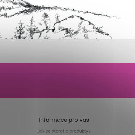
Informace pro vás
Jak se starat o produkty?