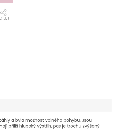
DÍLET
etáhly a byla možnost volného pohybu. Jsou
í příliš hluboký výstřih, pas je trochu zvýšený,