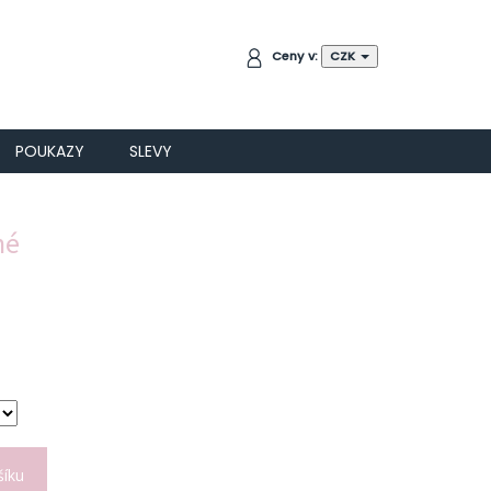
NÁKUPNÍ
Ceny v:
CZK
KOŠÍK
POUKAZY
SLEVY
né
šíku