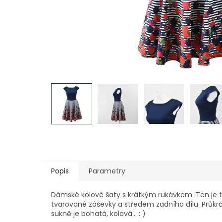
Popis
Parametry
Dámské kolové šaty s krátkým rukávkem. Ten je t
tvarované záševky a středem zadního dílu. Průkrční
sukně je bohatá, kolová… : )