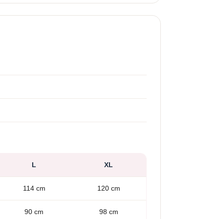
L
XL
114 cm
120 cm
90 cm
98 cm