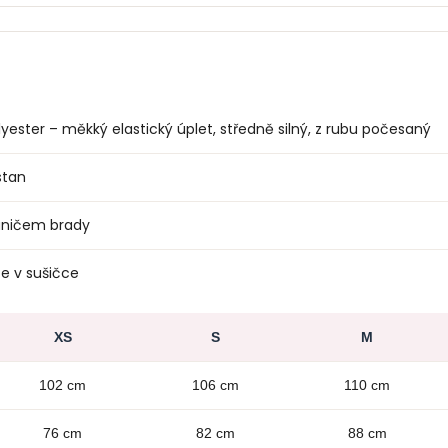
yester – měkký elastický úplet, středně silný, z rubu počesaný
stan
áničem brady
e v sušičce
XS
S
M
102 cm
106 cm
110 cm
76 cm
82 cm
88 cm