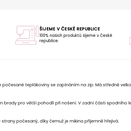
ŠIJEME V ČESKÉ REPUBLICE
100% našich produktů šijeme v České
republice.
U
 počesané teplákoviny se zapínáním na zip. Má středně velk
 brady pro větší pohodlí při nošení. V zadní části spodního 
é strany počesaný, díky čemuž je mikina příjemně hřejivá.