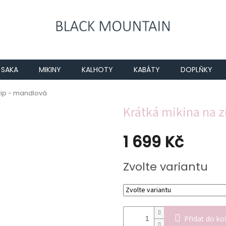
SAKA
MIKINY
KALHOTY
KABÁTY
DOPLŇKY
zip - mandlová
Krátká mikina na z
1 699 Kč
Měrná
Zvolte variantu
cena:
Přidat do ko