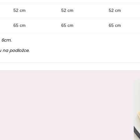
52 cm
52 cm
52 cm
65 cm
65 cm
65 cm
o 6cm.
u na podložce.