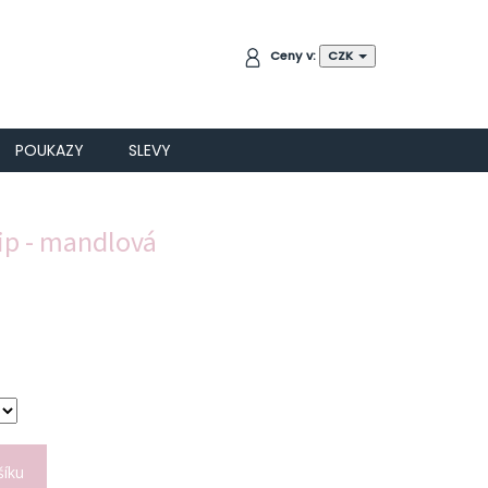
NÁKUPNÍ
Ceny v:
CZK
KOŠÍK
POUKAZY
SLEVY
ip - mandlová
šíku