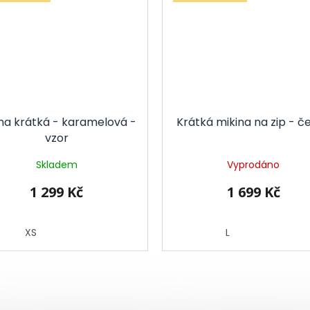
na krátká - karamelová -
Krátká mikina na zip - č
vzor
Skladem
Vyprodáno
1 299 Kč
1 699 Kč
XS
L