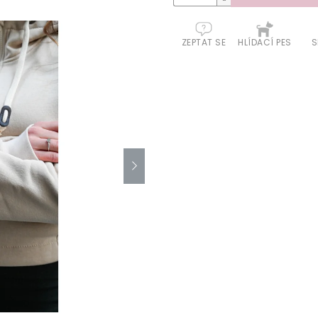
ZEPTAT SE
HLÍDACÍ PES
S