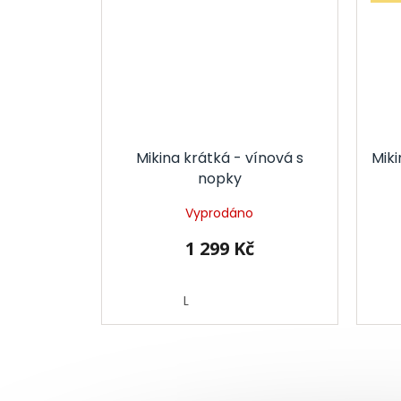
Mikina krátká - vínová s
Miki
nopky
Vyprodáno
1 299 Kč
L