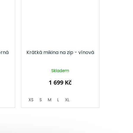
erná
Krátká mikina na zip - vínová
Skladem
1 699 Kč
XS
S
M
L
XL