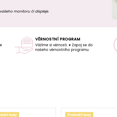
vašeho monitoru či displeje.
VĚRNOSTNÍ PROGRAM
še
Vážíme si věrnosti. ♥ Zapoj se do
našeho věrnostního programu.
lední kusy
Poslední kusy