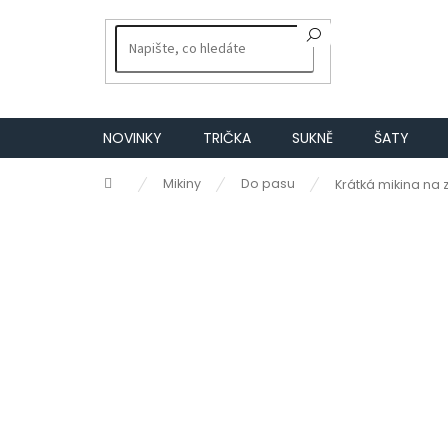
Přejít
na
obsah
NOVINKY
TRIČKA
SUKNĚ
ŠATY
Domů
Mikiny
Do pasu
Krátká mikina na 