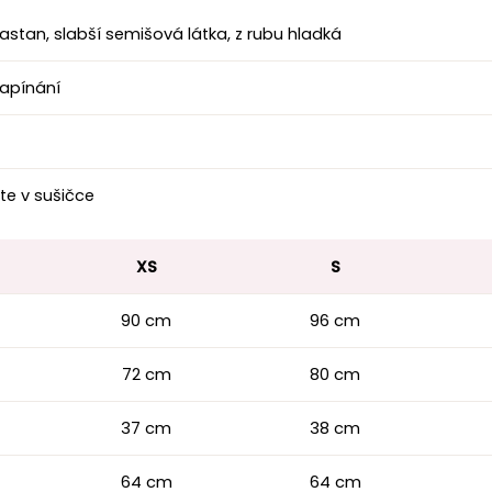
astan, slabší semišová látka, z rubu hladká
zapínání
te v sušičce
XS
S
90 cm
96 cm
72 cm
80 cm
37 cm
38 cm
64 cm
64 cm