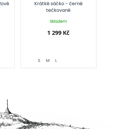
žové
Krátké sáčko - černé
tečkované
Skladem
1 299 Kč
S
M
L