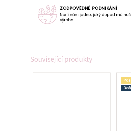
ZODPOVĚDNÉ PODNIKÁNÍ
Není nám jedno, jaký dopad má na
výroba.
Související produkty
Pos
Doš