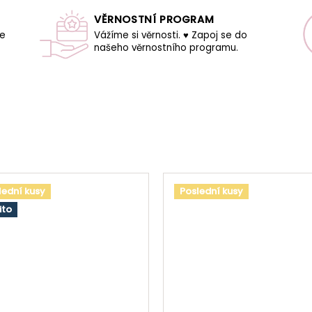
VĚRNOSTNÍ PROGRAM
še
Vážíme si věrnosti. ♥ Zapoj se do
našeho věrnostního programu.
lední kusy
Poslední kusy
ito