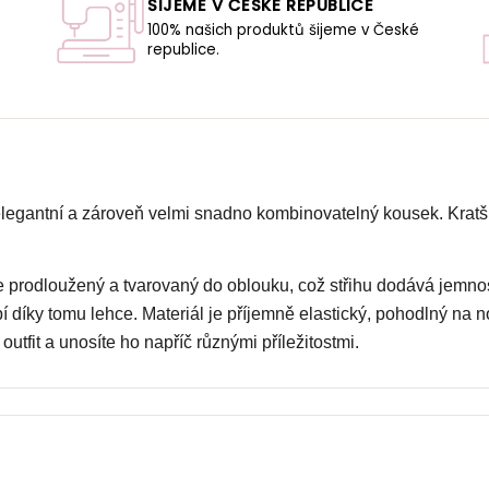
ŠIJEME V ČESKÉ REPUBLICE
100% našich produktů šijeme v České
republice.
U
elegantní a zároveň velmi snadno kombinovatelný kousek. Kratš
e prodloužený a tvarovaný do oblouku, což střihu dodává jemnost
í díky tomu lehce.
Materiál je příjemně elastický, pohodlný na no
utfit a unosíte ho napříč různými příležitostmi.