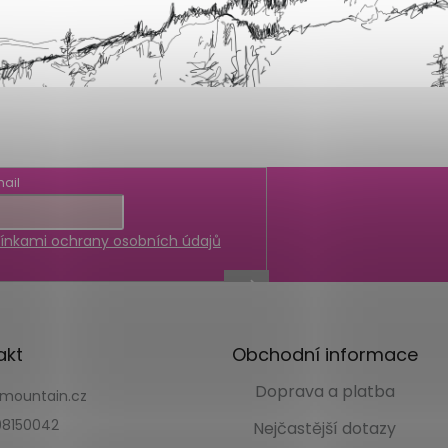
ail
nkami ochrany osobních údajů
akt
Obchodní informace
Doprava a platba
kmountain.cz
8150042
Nejčastější dotazy