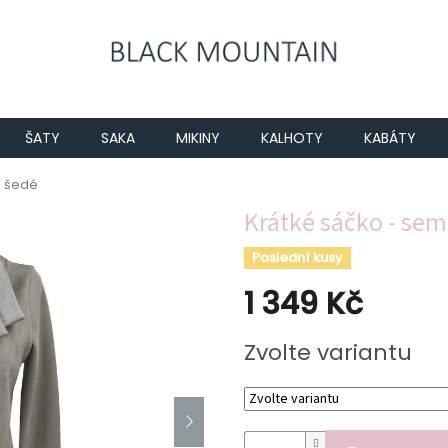
ŠATY
SAKA
MIKINY
KALHOTY
KABÁTY
š šedé
Krátké sáčko - sem
Poslední kusy
1 349 Kč
Měrná
Zvolte variantu
cena: