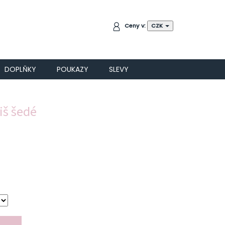
NÁKUPNÍ
Ceny v:
CZK
KOŠÍK
DOPLŇKY
POUKAZY
SLEVY
iš šedé