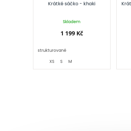
Krátké sáčko - khaki
Krá
Skladem
1 199 Kč
strukturované
XS
S
M
Z
á
p
a
t