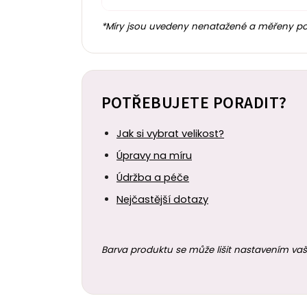
*Míry jsou uvedeny nenatažené a měřeny polož
POTŘEBUJETE PORADIT?
Jak si vybrat velikost?
Úpravy na míru
Údržba a péče
Nejčastější dotazy
Barva produktu se může lišit nastavením vaš