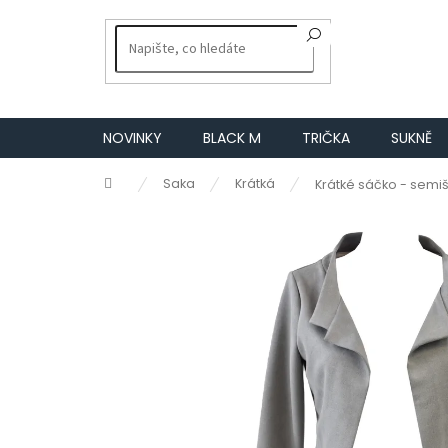
Přejít
na
obsah
NOVINKY
BLACK M
TRIČKA
SUKNĚ
Domů
Saka
Krátká
Krátké sáčko - semi