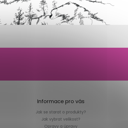
Informace pro vás
Jak se starat o produkty?
Jak vybrat velikost?
Opravy a úpravy