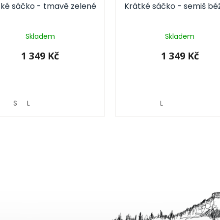
tké sáčko - tmavě zelené
Krátké sáčko - semiš bé
Skladem
Skladem
1 349 Kč
1 349 Kč
S
L
L