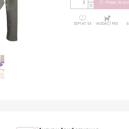
Přidat do ko
ZEPTAT SE
HLÍDACÍ PES
S