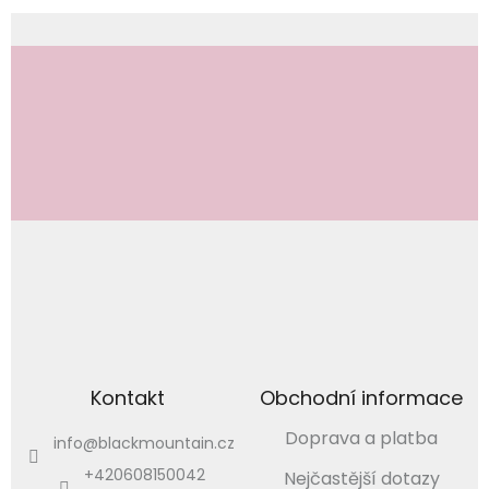
Odebírat newsletter
Vložením e-mailu souhlasíte s
podmínkami ochrany osobních údajů
PŘIHLÁSIT
SE
Kontakt
Obchodní informace
Doprava a platba
info
@
blackmountain.cz
+420608150042
Nejčastější dotazy