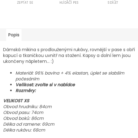
ZEPTAT SE
HLÍDACÍ PES
SDÍLET
Popis
Dámská mikina s prodlouženými rukávy, rovnější v pase s obří
kapucí a tkaničkou uvnitř na stažení. Kapsy a dolní lem jsou
ukončeny nápletem... :)
Materiál: 96% bavlna + 4% elastan, úplet se slabším
počesáním
Velikost: zvolte si v nabídce
Rozměry:
VELIKOST XS
Obvod hrudníku: 84cm
Obvod pasu: 74cm
Obvod boků: 86cm
Délka od ramene: 69cm
Délka rukávu: 68cm