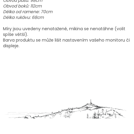
Obvod pasu: 98cm
Obvod boků: 112cm
Délka od ramene: 70cm
Délka rukávu: 68cm
Míry jsou uvedeny nenatažené, mikina se nenatáhne (volit
spíše větší).
Barva produktu se může lišit nastavením vašeho monitoru či
displeje.
Z
á
p
a
t
í