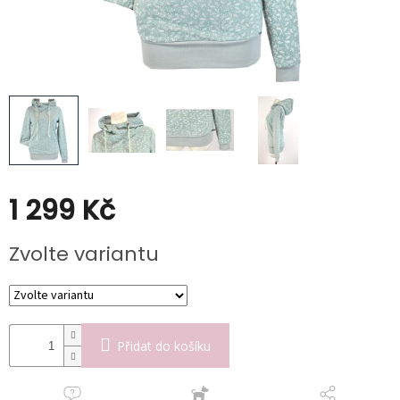
Poukazy
Slevy
1 299 Kč
Měrná
Zvolte variantu
cena:
Přidat do košíku