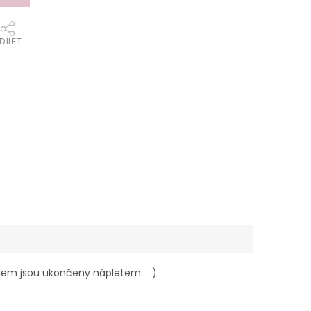
DÍLET
 lem jsou ukončeny nápletem... :)