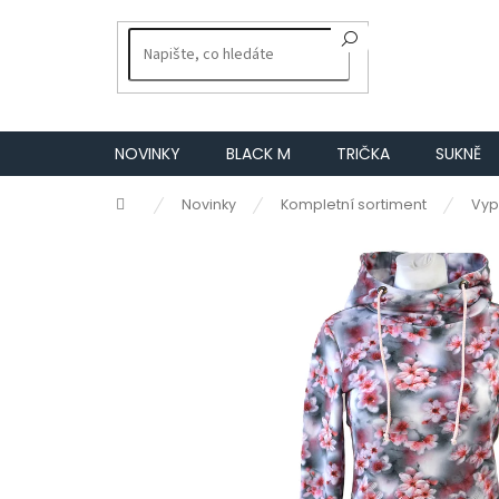
Přejít
na
obsah
NOVINKY
BLACK M
TRIČKA
SUKNĚ
Domů
Novinky
Kompletní sortiment
Vyp