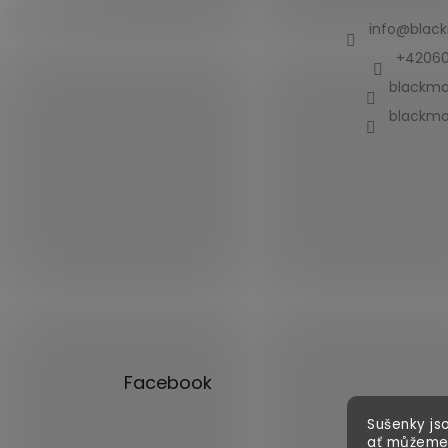
info
@
blac
+42060
blackmo
blackmo
Facebook
Sušenky jso
ať můžeme