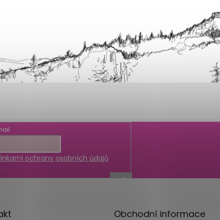
ail
nkami ochrany osobních údajů
akt
Obchodní informace