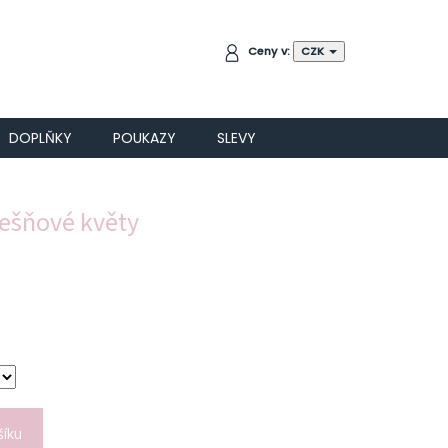
NÁKUPNÍ
Ceny v:
CZK
KOŠÍK
DOPLŇKY
POUKAZY
SLEVY
řešňové květy
šíku