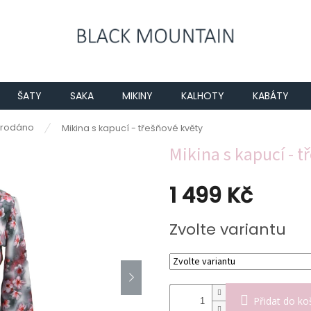
ŠATY
SAKA
MIKINY
KALHOTY
KABÁTY
rodáno
Mikina s kapucí - třešňové květy
Mikina s kapucí - t
1 499 Kč
Měrná
Zvolte variantu
cena:
Přidat do ko