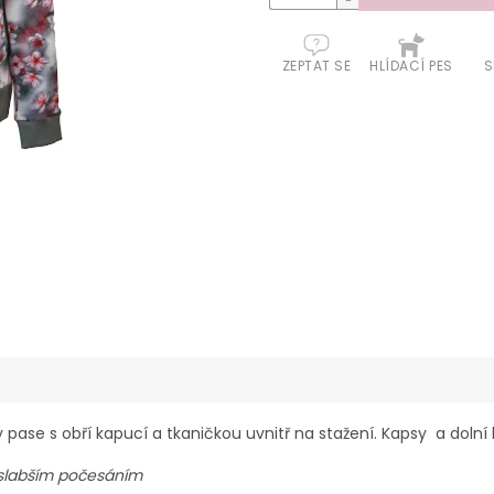
ZEPTAT SE
HLÍDACÍ PES
S
pase s obří kapucí a tkaničkou uvnitř na stažení. Kapsy a dolní
e slabším počesáním