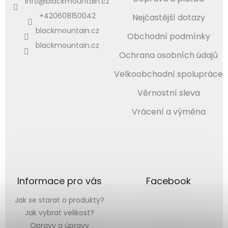
info
@
blackmountain.cz
+420608150042
Nejčastější dotazy
blackmountain.cz
Obchodní podmínky
blackmountain.cz
Ochrana osobních údajů
Velkoobchodní spolupráce
Věrnostní sleva
Vrácení a výměna
Informace pro vás
Facebook
Jak se starat o produkty?
Jak vybrat velikost?
Opravy a úpravy