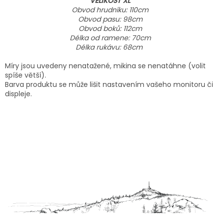
VELIKOST XL
Obvod hrudníku: 110cm
Obvod pasu: 98cm
Obvod boků: 112cm
Délka od ramene: 70cm
Délka rukávu: 68cm
Míry jsou uvedeny nenatažené, mikina se nenatáhne (volit
spíše větší).
Barva produktu se může lišit nastavením vašeho monitoru či
displeje.
Z
á
p
a
t
í