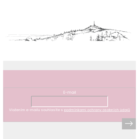
Z
á
p
a
t
í
Odebírat newsletter
E-mail
Vložením e-mailu souhlasíte s
podmínkami ochrany osobních údajů