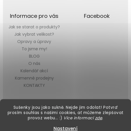
Informace pro vás
Facebook
Jak se starat o produkty?
Jak vybrat velikost?
Opravy a úpravy
To jsme my!
BLOG
O nás
Kalendář akcí
Kamenné prodejny
KONTAKTY
Sušenky jsou jako sukně. Nejde jim odolat! Potvrď
prosím souhlas s našimi cookies, ať můžeme zlepšovat
provoz webu… :)
Více informací
zde
.
Vytvořil Shoptet
&
Nastavení