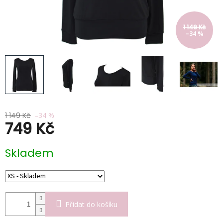
Kabáty
Doplňky
1 149 Kč
–34 %
Poukazy
Slevy
1 149 Kč
–34 %
749 Kč
Měrná
Skladem
cena:
Přidat do košíku