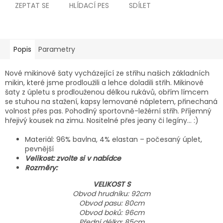
ZEPTAT SE
HLÍDACÍ PES
SDÍLET
Popis
Parametry
Nové mikinové šaty vycházející ze střihu našich základních
mikin, které jsme prodloužili a lehce doladili střih. Mikinové
šaty z úpletu s prodlouženou délkou rukávů, obřím límcem
se stuhou na stažení, kapsy lemované nápletem, přinechaná
volnost přes pas. Pohodlný sportovně-ležérní střih. Příjemný
hřejivý kousek na zimu. Nositelné přes jeany či legíny... :)
Materiál: 96% bavlna, 4% elastan – počesaný úplet,
pevnější
Velikost: zvolte si v nabídce
Rozměry:
VELIKOST S
Obvod hrudníku: 92cm
Obvod pasu: 80cm
Obvod boků: 96cm
Přední délka: 85cm