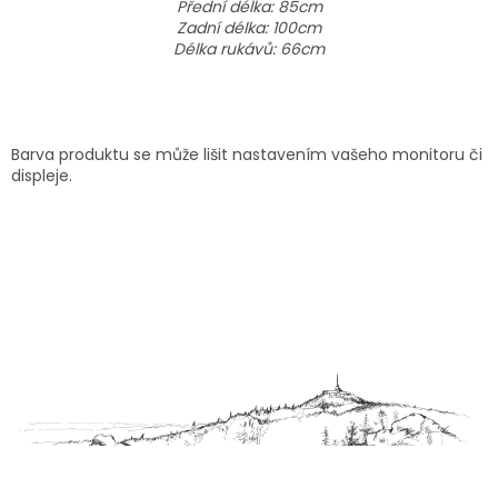
Přední délka: 85cm
Zadní délka: 100cm
Délka rukávů: 66cm
Barva produktu se může lišit nastavením vašeho monitoru či
displeje.
Z
á
p
a
t
í