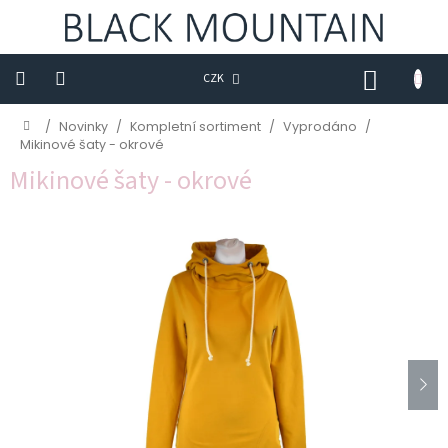
Přejít
na
obsah
NÁKUP
CZK
KOŠÍK
Novinky
Domů
/
Novinky
/
Kompletní sortiment
/
Vyprodáno
/
Mikinové šaty - okrové
BLACK
Mikinové šaty - okrové
M
Trička
Sukně
Šaty
Saka
Mikiny
Kalhoty