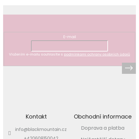
Odebírat newsletter
E-mail
Vložením e-mailu souhlasíte s
podmínkami ochrany osobních údajů
Kontakt
Obchodní informace
Doprava a platba
info
@
blackmountain.cz
+420608150042