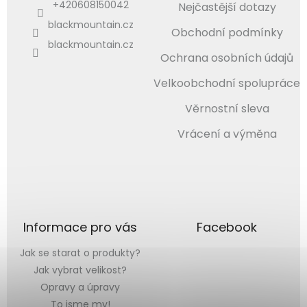
+420608150042
Nejčastější dotazy
blackmountain.cz
Obchodní podmínky
blackmountain.cz
Ochrana osobních údajů
Velkoobchodní spolupráce
Věrnostní sleva
Vrácení a výměna
Informace pro vás
Facebook
Jak se starat o produkty?
Jak vybrat velikost?
Opravy a úpravy
To jsme my!