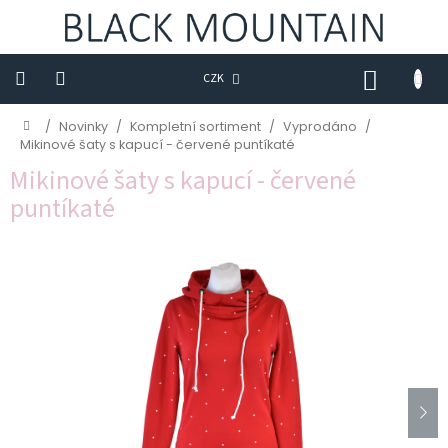
Přejít
na
obsah
NÁKUP
CZK
KOŠÍK
Novinky
Domů
/
Novinky
/
Kompletní sortiment
/
Vyprodáno
/
Mikinové šaty s kapucí - červené puntíkaté
BLACK
Mikinové šaty s kapucí - červené
M
puntíkaté
Trička
Sukně
Šaty
Saka
Mikiny
Kalhoty