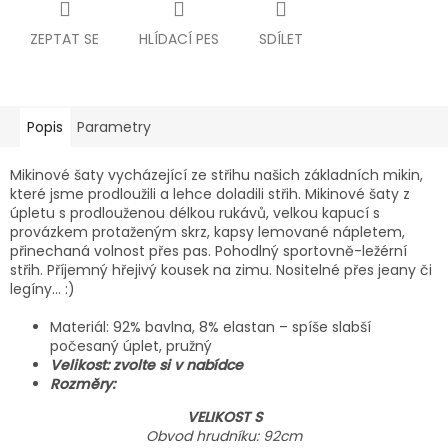
ZEPTAT SE
HLÍDACÍ PES
SDÍLET
Popis
Parametry
Mikinové šaty vycházející ze střihu našich základních mikin,
které jsme prodloužili a lehce doladili střih. Mikinové šaty z
úpletu s prodlouženou délkou rukávů, velkou kapucí s
provázkem protaženým skrz, kapsy lemované nápletem,
přinechaná volnost přes pas. Pohodlný sportovně-ležérní
střih. Příjemný hřejivý kousek na zimu. Nositelné přes jeany či
legíny... :)
Materiál: 92% bavlna, 8% elastan – spíše slabší
počesaný úplet, pružný
Velikost: zvolte si v nabídce
Rozměry:
VELIKOST S
Obvod hrudníku: 92cm