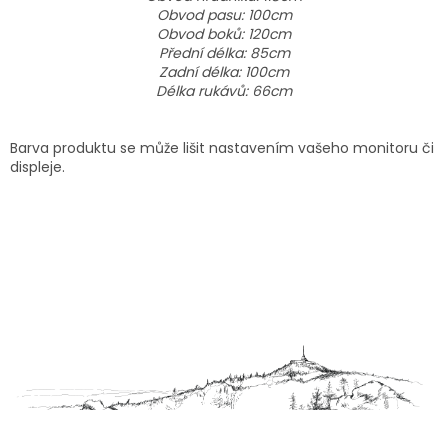
Obvod pasu: 100cm
Obvod boků: 120cm
Přední délka: 85cm
Zadní délka: 100cm
Délka rukávů: 66cm
Barva produktu se může lišit nastavením vašeho monitoru či
displeje.
Z
á
p
a
t
í