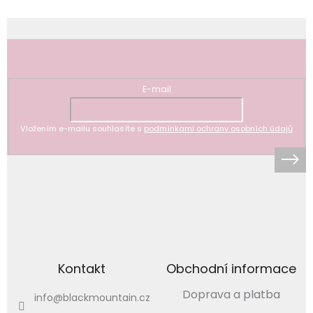
Odebírat newsletter
E-mail
Vložením e-mailu souhlasíte s
podmínkami ochrany osobních údajů
Kontakt
Obchodní informace
Doprava a platba
info
@
blackmountain.cz