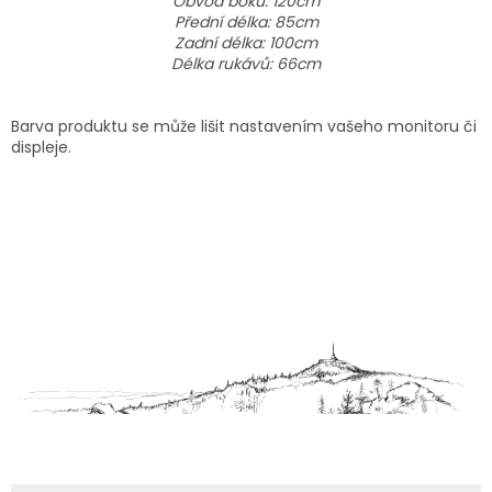
Obvod boků: 120cm
Přední délka: 85cm
Zadní délka: 100cm
Délka rukávů: 66cm
Barva produktu se může lišit nastavením vašeho monitoru či
displeje.
Z
á
p
a
t
í