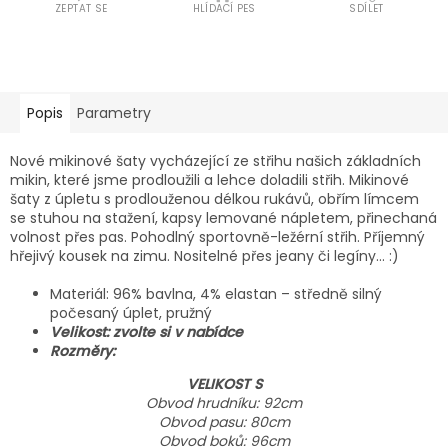
ZEPTAT SE
HLÍDACÍ PES
SDÍLET
Popis
Parametry
Nové mikinové šaty vycházející ze střihu našich základních
mikin, které jsme prodloužili a lehce doladili střih. Mikinové
šaty z úpletu s prodlouženou délkou rukávů, obřím límcem
se stuhou na stažení, kapsy lemované nápletem, přinechaná
volnost přes pas. Pohodlný sportovně-ležérní střih. Příjemný
hřejivý kousek na zimu. Nositelné přes jeany či legíny... :)
Materiál: 96% bavlna, 4% elastan – středně silný
počesaný úplet, pružný
Velikost: zvolte si v nabídce
Rozměry:
VELIKOST S
Obvod hrudníku: 92cm
Obvod pasu: 80cm
Obvod boků: 96cm