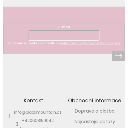
Odebírat newsletter
E-mail
Vložením e-mailu souhlasíte s
podmínkami ochrany osobních údajů
Kontakt
Obchodní informace
Doprava a platba
info
@
blackmountain.cz
+420608150042
Nejčastější dotazy