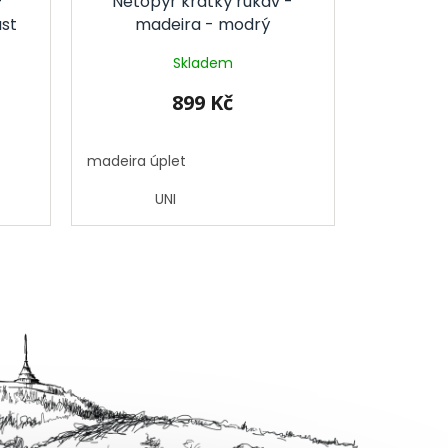
-
Netopýr krátký rukáv -
ust
madeira - modrý
Skladem
899 Kč
madeira úplet
UNI