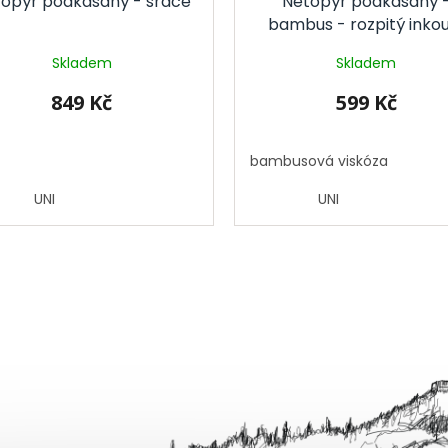
opýr podkasaný - srdce
Netopýr podkasaný 
bambus - rozpitý inko
Skladem
Skladem
849 Kč
599 Kč
bambusová viskóza
UNI
UNI