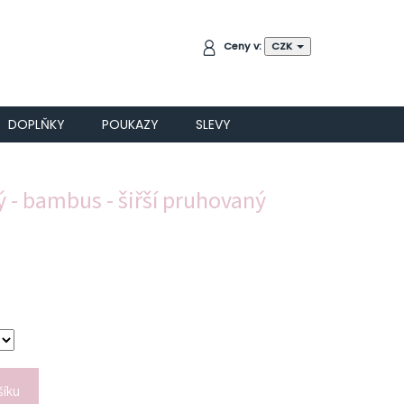
NÁKUPNÍ
Ceny v:
CZK
KOŠÍK
DOPLŇKY
POUKAZY
SLEVY
 - bambus - šiřší pruhovaný
šíku