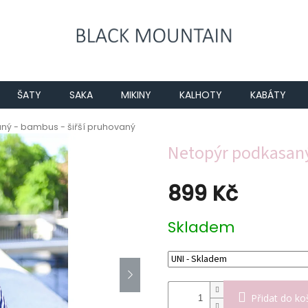
ŠATY
SAKA
MIKINY
KALHOTY
KABÁTY
ný - bambus - šiřší pruhovaný
Netopýr podkasaný
899 Kč
Měrná
Skladem
cena:
Přidat do ko