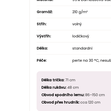
Gramáž:
210 g/m²
Střih:
volný
Výstřih:
lodičkový
Délka:
standardní
Péče:
perte na 30 °C, nesuš
Délka trička:
71 cm
Délka rukávu:
48 cm
Obvod spodního lemu:
86–150 cm
Obvod přes hrudník:
cca 120 cm