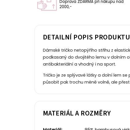
Doprava ZDARMA při nákupu nad
2000,-
DETAILNÍ POPIS PRODUKT
Dámské tričko netopýřího střihu z elastic
podkasaný do dvojitého lemu v dolním okra
antibakteriální a vhodný i na sport.
Tričko je ze splývavé látky a dolní lem se
působit pak trochu méně volně, ale přesto
MATERIÁL A ROZMĚRY
Materiál:
95% bambusová viskóza