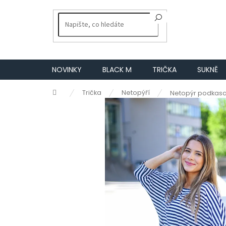
Přejít
na
obsah
NOVINKY
BLACK M
TRIČKA
SUKNĚ
Domů
Trička
Netopýří
Netopýr podkasa