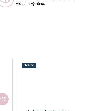
vrácení i výměna.
Došito
99 Kč
–14 %