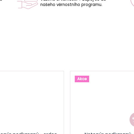
našeho věrnostního programu.
Akce
6