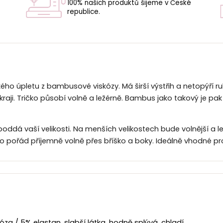
100% našich produktů šijeme v České
republice.
U
kého úpletu z bambusové viskózy. Má širší výstřih a netopýří r
ji. Tričko působí volně a ležérně. Bambus jako takový je pak 
 poddá vaší velikosti. Na menších velikostech bude volnější a l
 pořád příjemně volně přes bříško a boky. Ideálně vhodné pro v
 / 5% elastan, slabší látka, hodně splývá, chladí