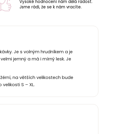
Vysoké hodnocení nám dělá radost.
Jsme rádi, že se k nám vracíte.
ukávky. Je s volným hrudníkem a je
velmi jemný a má i mírný lesk. Je
ežérní, na větších velikostech bude
elikosti S – XL.