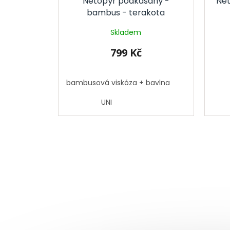
Netopýr podkasaný -
Net
bambus - terakota
Skladem
799 Kč
bambusová viskóza + bavlna
UNI
Z
á
p
a
t
í