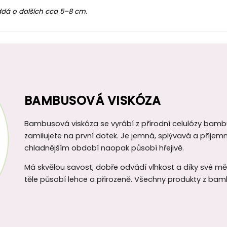
ddá o dalších cca 5–8 cm.
BAMBUSOVÁ VISKÓZA
Bambusová viskóza se vyrábí z přírodní celulózy bambus
zamilujete na první dotek. Je jemná, splývavá a příjemn
chladnějším období naopak působí hřejivě.
Má skvělou savost, dobře odvádí vlhkost a díky své měkko
těle působí lehce a přirozeně. Všechny produkty z ba