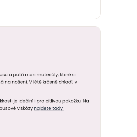
u a patří mezi materiály, které si
á na nošení. V létě krásně chladí, v
sti je ideální i pro citlivou pokožku. Na
mbusové viskózy
najdete tady.