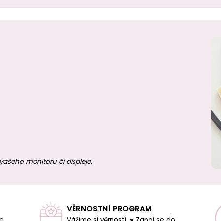
vašeho monitoru či displeje.
VĚRNOSTNÍ PROGRAM
še
Vážíme si věrnosti. ♥ Zapoj se do