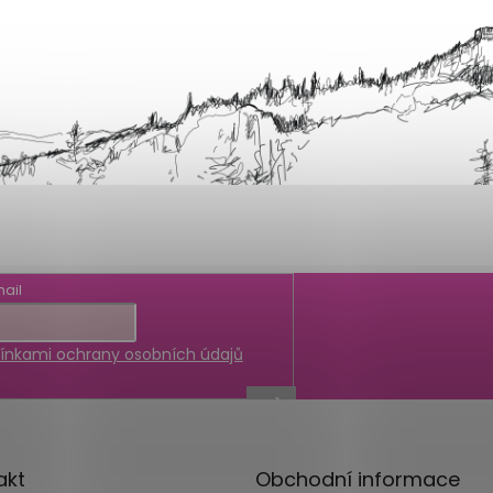
ail
nkami ochrany osobních údajů
akt
Obchodní informace