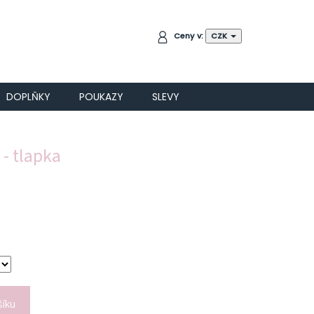
NÁKUPNÍ
Ceny v:
CZK
KOŠÍK
DOPLŇKY
POUKAZY
SLEVY
- tlapka
šíku