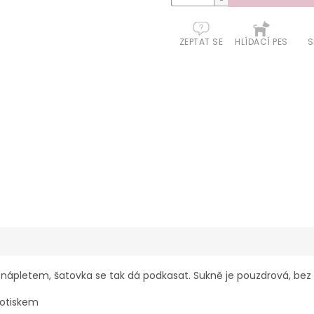
ZEPTAT SE
HLÍDACÍ PES
S
ápletem, šatovka se tak dá podkasat. Sukně je pouzdrová, bez 
potiskem