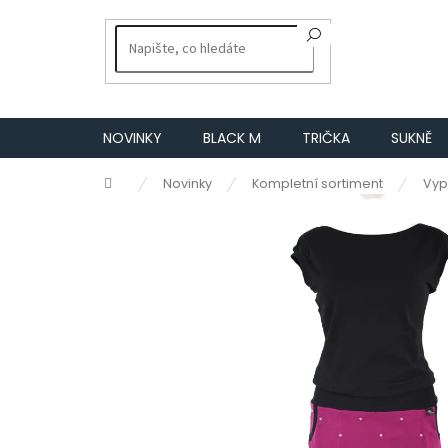
Přejít
na
obsah
NOVINKY
BLACK M
TRIČKA
SUKNĚ
Domů
Novinky
Kompletní sortiment
Vyp