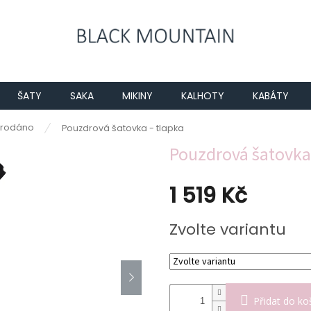
ŠATY
SAKA
MIKINY
KALHOTY
KABÁTY
rodáno
Pouzdrová šatovka - tlapka
Pouzdrová šatovka 
1 519 Kč
Měrná
Zvolte variantu
cena:
Přidat do ko