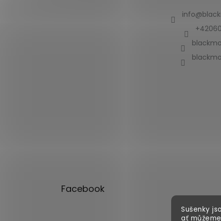
info
@
blac
+42060
blackmo
blackmo
Facebook
Sušenky jso
ať můžeme