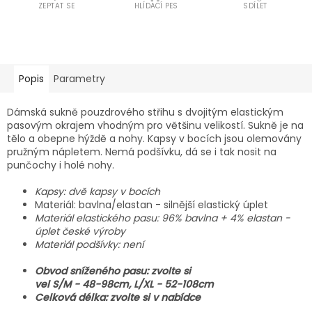
ZEPTAT SE
HLÍDACÍ PES
SDÍLET
Popis
Parametry
Dámská sukně pouzdrového střihu s dvojitým elastickým
pasovým okrajem vhodným pro většinu velikostí. Sukně je na
tělo a obepne hýždě a nohy. Kapsy v bocích jsou olemovány
pružným nápletem. Nemá podšívku, dá se i tak nosit na
punčochy i holé nohy.
Kapsy: dvě kapsy v bocích
Materiál: bavlna/elastan - silnější elastický úplet
Materiál elastického pasu: 96% bavlna + 4% elastan -
úplet české výroby
Materiál podšívky: není
Obvod sníženého pasu: zvolte si
vel S/M - 48-98cm, L/XL - 52-108cm
Celková délka: zvolte si v nabídce