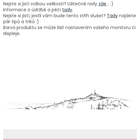
Nejste si jistí volbou velikosti? Užitečné rady
zde
... :)
Informace o údržbě a péči
tady
.
Nejste si jistí, jestli vám bude tento střih slušet?
Tady
najdete
pár tipů a triků :)
Barva produktu se může lišit nastavením vašeho monitoru či
displeje.
Z
á
p
a
t
í