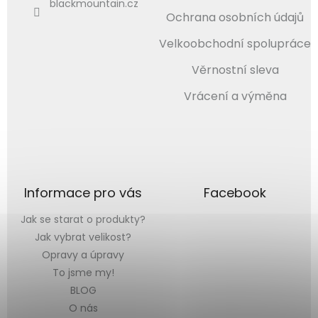
blackmountain.cz
Ochrana osobních údajů
Velkoobchodní spolupráce
Věrnostní sleva
Vrácení a výměna
Informace pro vás
Facebook
Jak se starat o produkty?
Jak vybrat velikost?
Opravy a úpravy
To jsme my!
BLOG
O nás