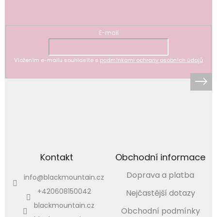
Odebírat newsletter
E-mail
Vložením e-mailu souhlasíte s
podmínkami ochrany osobních údajů
Kontakt
Obchodní informace
Doprava a platba
info
@
blackmountain.cz
+420608150042
Nejčastější dotazy
blackmountain.cz
Obchodní podmínky