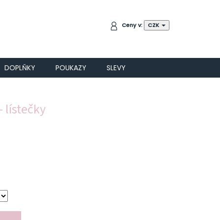
NÁKUPNÍ
Ceny v:
CZK
KOŠÍK
DOPLŇKY
POUKAZY
SLEVY
 lístečky