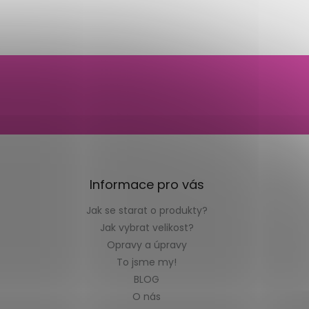
Informace pro vás
Jak se starat o produkty?
Jak vybrat velikost?
Opravy a úpravy
To jsme my!
BLOG
O nás