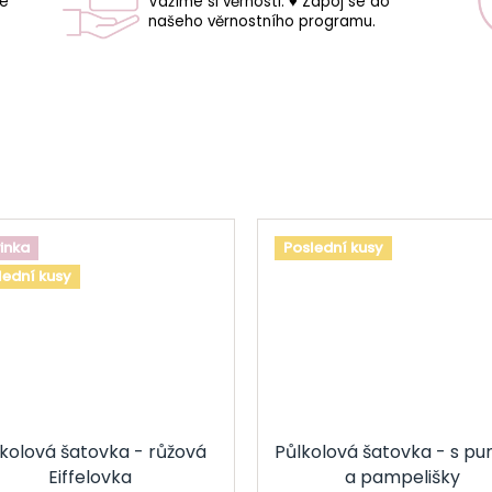
še
Vážíme si věrnosti. ♥ Zapoj se do
našeho věrnostního programu.
inka
Poslední kusy
lední kusy
kolová šatovka - růžová
Půlkolová šatovka - s pu
Eiffelovka
a pampelišky