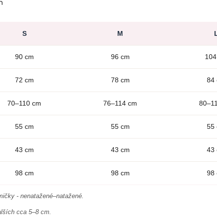
h
S
M
90 cm
96 cm
104
72 cm
78 cm
84
70–110 cm
76–114 cm
80–1
55 cm
55 cm
55
43 cm
43 cm
43
98 cm
98 cm
98
umičky - nenatažené–natažené.
alších cca 5–8 cm.