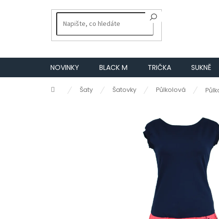
Přejít
na
obsah
NOVINKY
BLACK M
TRIČKA
SUKNĚ
Domů
Šaty
Šatovky
Půlkolová
Půlk