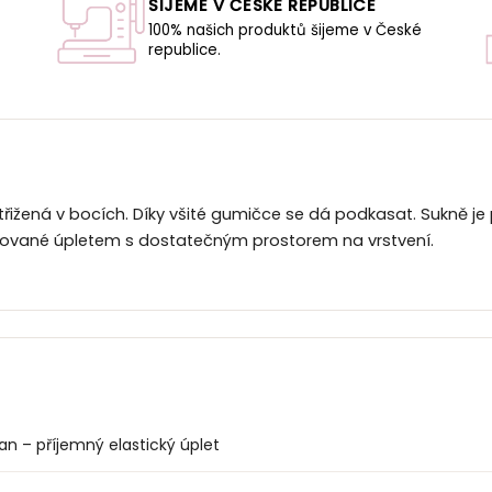
ŠIJEME V ČESKÉ REPUBLICE
100% našich produktů šijeme v České
republice.
U
řižená v bocích. Díky všité gumičce se dá podkasat. Sukně je 
mované úpletem s dostatečným prostorem na vrstvení.
an – příjemný elastický úplet