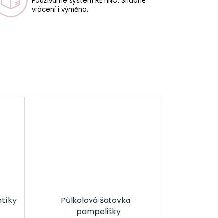
Používáme systém RETINO. Snadné
vrácení i výměna.
ntíky
Půlkolová šatovka -
pampelišky