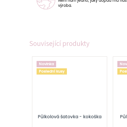
Není nám jedno, jaký dopad má na
výroba.
Související produkty
Novinka
Nov
Poslední kusy
Pos
Půlkolová šatovka - kokoška
Půl