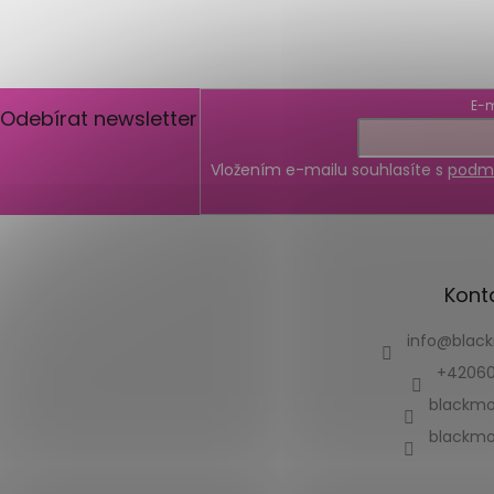
E-m
Odebírat newsletter
Vložením e-mailu souhlasíte s
podmí
Kont
info
@
blac
+42060
blackmo
blackmo