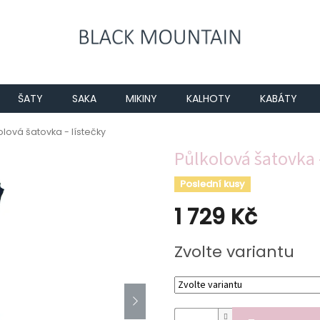
ŠATY
SAKA
MIKINY
KALHOTY
KABÁTY
olová šatovka - lístečky
Půlkolová šatovka -
Poslední kusy
1 729 Kč
Měrná
Zvolte variantu
cena: