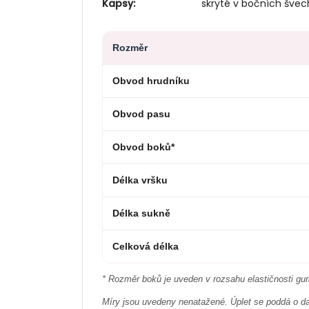
Kapsy:
skryté v bočních švec
Rozměr
Obvod hrudníku
Obvod pasu
Obvod boků*
Délka vršku
Délka sukně
Celková délka
* Rozměr boků je uveden v rozsahu elastičnosti g
Míry jsou uvedeny nenatažené. Úplet se poddá o d