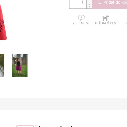
Přidat do ko
ZEPTAT SE
HLÍDACÍ PES
S