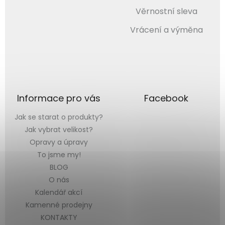
Věrnostní sleva
Vrácení a výměna
Informace pro vás
Facebook
Jak se starat o produkty?
Jak vybrat velikost?
Opravy a úpravy
To jsme my!
BLOG
O nás
Kalendář akcí
Kamenné prodejny
KONTAKTY