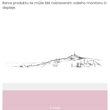
Barva produktu se může lišit nastavením vašeho monitoru či
displeje.
Z
á
p
a
t
í
Odebírat newsletter
E-mail