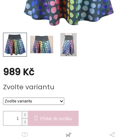
Kabáty
Doplňky
Poukazy
Slevy
989 Kč
Měrná
Zvolte variantu
cena:
Přidat do košíku