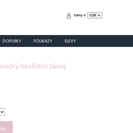
NÁKUPNÍ
Ceny v:
CZK
KOŠÍK
DOPLŇKY
POUKAZY
SLEVY
modrý nevěstin závoj
šíku