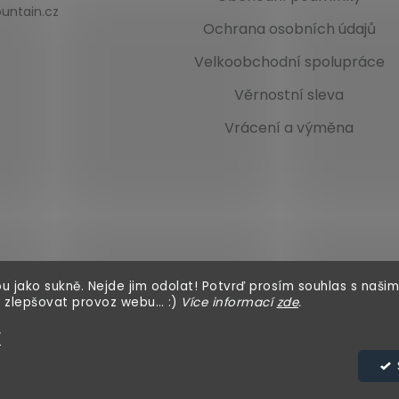
untain.cz
Ochrana osobních údajů
Velkoobchodní spolupráce
Věrnostní sleva
Vrácení a výměna
u jako sukně. Nejde jim odolat! Potvrď prosím souhlas s našim
 zlepšovat provoz webu… :)
Více informací
zde
.
í
azena.
Upravit nastavení cookies