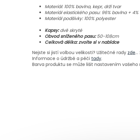
Materiál: 100% bavlna, kepr, drží tvar
Materiál elastického pasu: 96% bavlna + 4% 
Materiál podšívky: 100% polyester
Kapsy:
d
vě skryté
Obvod sníženého pasu:
50-108cm
Celková délka: zvolte si v nabídce
Nejste si jistí volbou velikosti? Užitečné rady
zde
...
Informace o údržbě a péči
tady
.
Barva produktu se může lišit nastavením vašeho m
Z
á
p
a
t
í