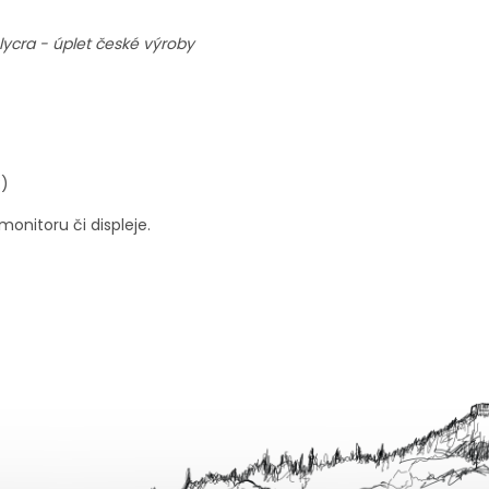
lycra - úplet české výroby
 :)
onitoru či displeje.