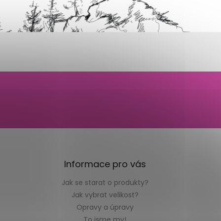
Informace pro vás
Jak se starat o produkty?
Jak vybrat velikost?
Opravy a úpravy
To jsme my!