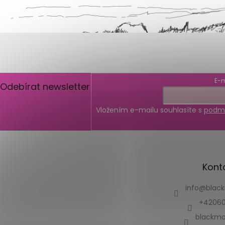
E-m
Odebírat newsletter
Vložením e-mailu souhlasíte s
podmí
Kont
info
@
blac
+42060
blackmo