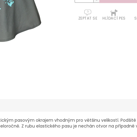
ZEPTAT SE
HLÍDACÍ PES
S
tickým pasovým okrajem vhodným pro většinu velikostí. Podšité p
celoročně. Z rubu elastického pasu je nechán otvor na případné 