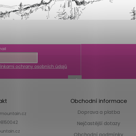
ail
nkami ochrany osobních údajů
akt
Obchodní informace
Doprava a platba
kmountain.cz
8150042
Nejčastější dotazy
untain.cz
Obchodní podmínky