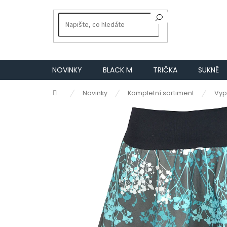
Přejít
na
obsah
NOVINKY
BLACK M
TRIČKA
SUKNĚ
Domů
Novinky
Kompletní sortiment
Vyp