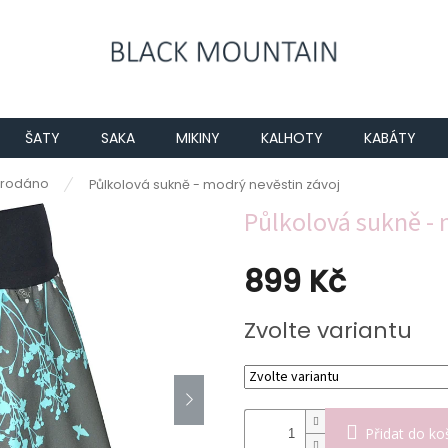
ŠATY
SAKA
MIKINY
KALHOTY
KABÁTY
rodáno
Půlkolová sukně - modrý nevěstin závoj
Půlkolová sukně - 
899 Kč
Měrná
Zvolte variantu
cena:
Přidat do ko