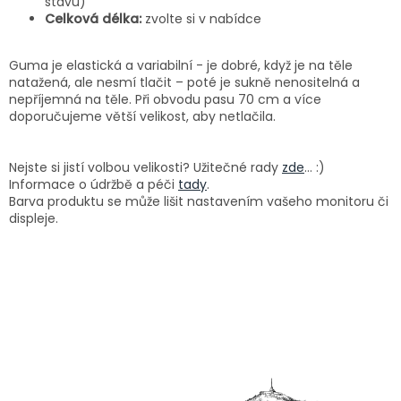
stavu)
Celková délka:
zvolte si v nabídce
Guma je elastická a variabilní - je dobré, když je na těle
natažená, ale nesmí tlačit – poté je sukně nenositelná a
nepříjemná na těle. Při obvodu pasu 70 cm a více
doporučujeme větší velikost, aby netlačila.
Nejste si jistí volbou velikosti? Užitečné rady
zde
... :)
Informace o údržbě a péči
tady
.
Barva produktu se může lišit nastavením vašeho monitoru či
displeje.
Z
á
p
a