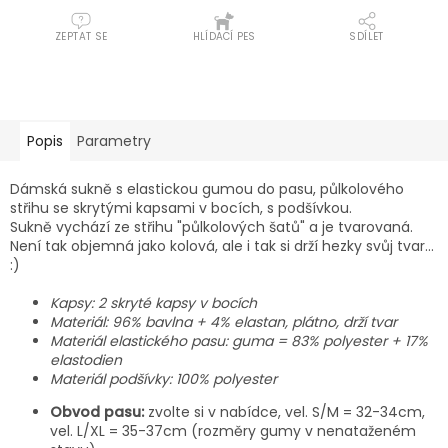
ZEPTAT SE
HLÍDACÍ PES
SDÍLET
Popis
Parametry
Dámská sukně s elastickou gumou do pasu, půlkolového
střihu se skrytými kapsami v bocích, s podšívkou.
Sukně vychází ze střihu "půlkolových šatů" a je tvarovaná.
Není tak objemná jako kolová, ale i tak si drží hezky svůj tvar...
:)
Kapsy: 2 skryté kapsy v bocích
Materiál: 96% bavlna + 4% elastan, plátno, drží tvar
Materiál elastického pasu: guma = 83% polyester + 17%
elastodien
Materiál podšívky: 100% polyester
Obvod pasu:
zvolte si v nabídce, vel. S/M = 32-34cm,
vel. L/XL = 35-37cm (rozměry gumy v nenataženém