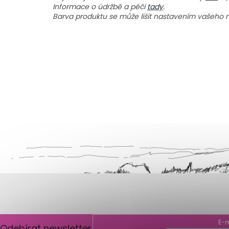
Informace o údržbě a péči
tady
.
Barva produktu se může lišit nastavením vašeho mo
Z
á
p
a
t
í
E-m
Odebírat newsletter