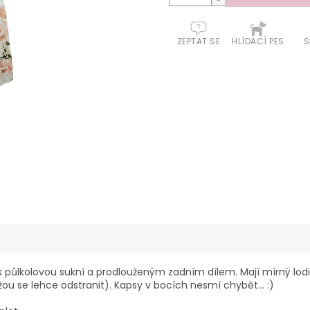
ZEPTAT SE
HLÍDACÍ PES
S
 půlkolovou sukní a prodlouženým zadním dílem. Mají mírný lodi
 se lehce odstranit). Kapsy v bocích nesmí chybět... :)