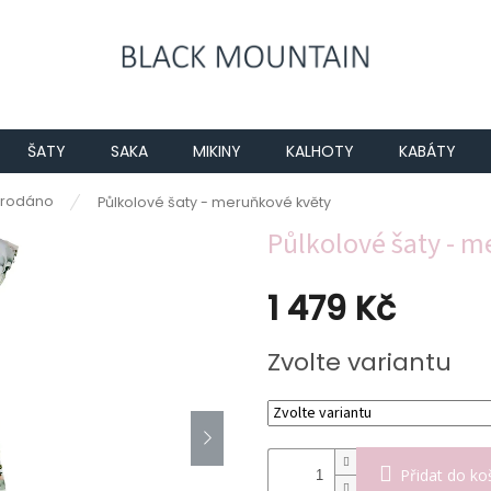
ŠATY
SAKA
MIKINY
KALHOTY
KABÁTY
rodáno
Půlkolové šaty - meruňkové květy
Půlkolové šaty - 
1 479 Kč
Měrná
Zvolte variantu
cena:
Přidat do ko