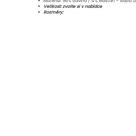
Materiál: 96% bavlna / 4% elastan – slabší ú
Velikost: zvolte si v nabídce
Rozměry: