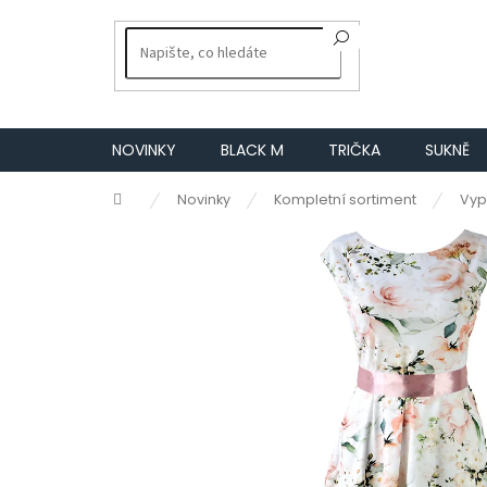
Přejít
na
obsah
NOVINKY
BLACK M
TRIČKA
SUKNĚ
Domů
Novinky
Kompletní sortiment
Vyp