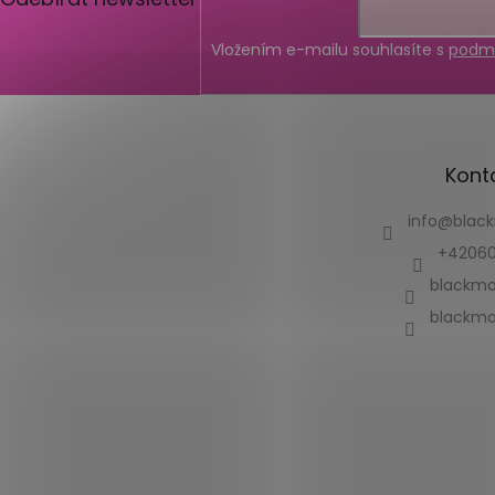
Vložením e-mailu souhlasíte s
podmí
Kont
info
@
blac
+42060
blackmo
blackmo