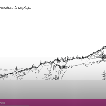
nitoru či displeje.
ail