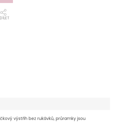
DÍLET
čkový výstřih bez rukávků, průramky jsou