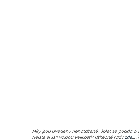
Míry jsou uvedeny nenatažené, úplet se poddá o 
Nejste si jistí volbou velikosti? Užitečné rady
zde
... :)