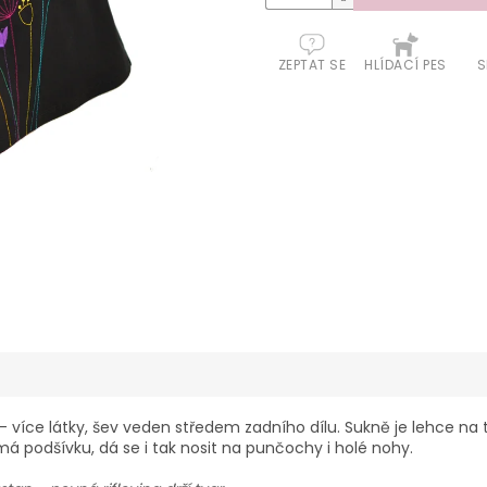
ZEPTAT SE
HLÍDACÍ PES
S
více látky, šev veden středem zadního dílu. Sukně je lehce na těl
podšívku, dá se i tak nosit na punčochy i holé nohy.