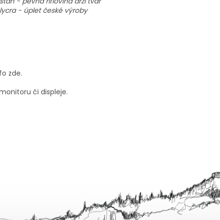
tan - pevná riflovina drží tvar
lycra - úplet české výroby
fo zde.
onitoru či displeje.