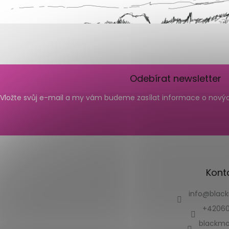
Odebírat newsletter
Vložte svůj e-mail a my vám budeme zasílat informace o nov
Kont
info
@
blac
+42060
blackmo