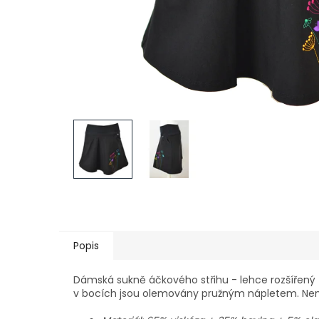
Popis
Dámská sukně áčkového střihu - lehce rozšířený - 
v bocích jsou olemovány pružným nápletem. Nemá 