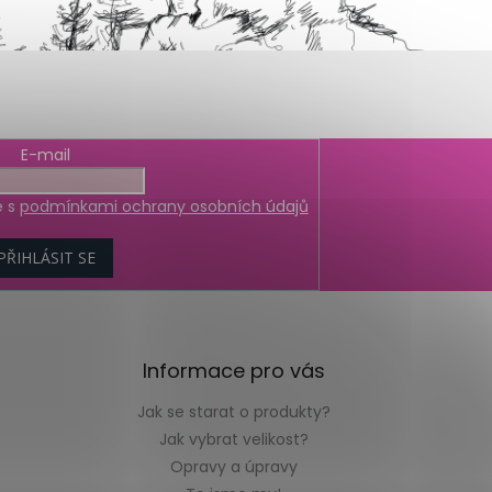
E-mail
e s
podmínkami ochrany osobních údajů
PŘIHLÁSIT SE
Informace pro vás
Jak se starat o produkty?
Jak vybrat velikost?
Opravy a úpravy