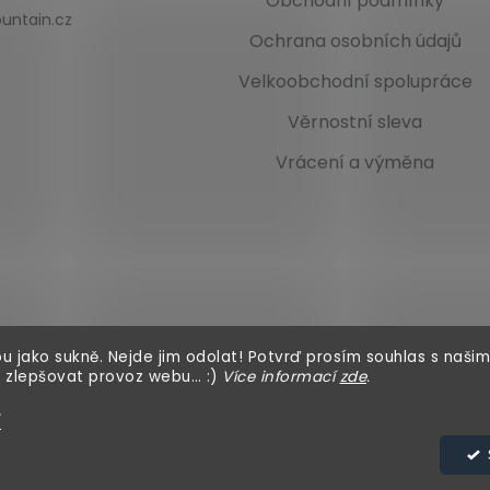
Obchodní podmínky
untain.cz
Ochrana osobních údajů
Velkoobchodní spolupráce
Věrnostní sleva
Vrácení a výměna
u jako sukně. Nejde jim odolat! Potvrď prosím souhlas s našim
 zlepšovat provoz webu… :)
Více informací
zde
.
í
azena.
Upravit nastavení cookies