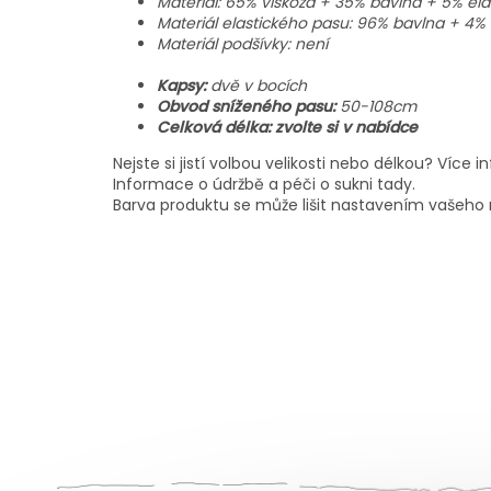
Materiál: 65% viskóza + 35% bavlna + 5% elas
Materiál elastického pasu: 96% bavlna + 4% 
Materiál podšívky: není
Kapsy:
dvě v bocích
Obvod sníženého pasu:
50-108cm
Celková délka: zvolte si v nabídce
Nejste si jistí volbou velikosti nebo délkou? Více in
Informace o údržbě a péči o sukni tady.
Barva produktu se může lišit nastavením vašeho m
Z
á
p
a
t
í