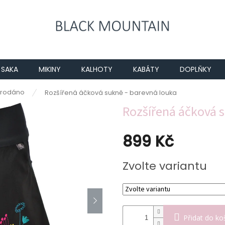
SAKA
MIKINY
KALHOTY
KABÁTY
DOPLŇKY
rodáno
Rozšířená áčková sukně - barevná louka
Rozšířená áčková s
899 Kč
Měrná
Zvolte variantu
cena:
Přidat do ko