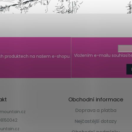
Vložením e-mailu souhlasít
ých produktech na našem e-shopu.
akt
Obchodní informace
Doprava a platba
kmountain.cz
8150042
Nejčastější dotazy
untain.cz