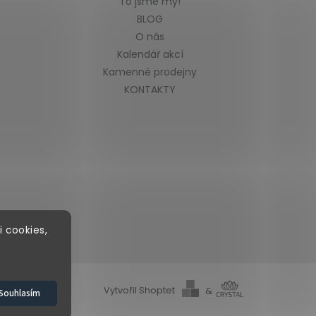
To jsme my!
BLOG
O nás
Kalendář akcí
Kamenné prodejny
KONTAKTY
i cookies,
Vytvořil Shoptet
&
Souhlasím