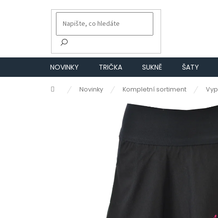
Přejít
na
obsah
NOVINKY
TRIČKA
SUKNĚ
ŠATY
Domů
Novinky
Kompletní sortiment
Vyp